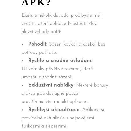
APK?
Existuje několik důvodů, proč byste měli
zvážit stažení aplikace Mostbet. Mezi
hlavní výhody patří:
Pohodlí:
Sázení kdykoli a kdekoli bez
potřeby počítače.
Rychlé a snadné ovládání:
Uživatelsky přívětivé rozhraní, které
umožňuje snadné sázení.
Exkluzivní nabídky:
Některé bonusy
a akce jsou dostupné pouze
prostřednictvím mobilní aplikace.
Rychlejší aktualizace:
Aplikace se
pravidelně aktualizuje s nejnovějšími
funkcemi a zlepšeními.