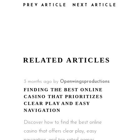
PREV ARTICLE
NEXT ARTICLE
RELATED ARTICLES
3 months ago
by
Openwingsproductions
FINDING THE BEST ONLINE
CASINO THAT PRIORITIZES
CLEAR PLAY AND EASY
NAVIGATION
Discover how to find the best online
casino that offers clear play, easy
navigation, and top-rated games