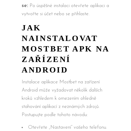
se:
Po úspěšné instalaci otevřete aplikaci a
vytvořte si účet nebo se přihlaste.
JAK
NAINSTALOVAT
MOSTBET APK NA
ZAŘÍZENÍ
ANDROID
Instalace aplikace Mostbet na zařízení
Android může vyžadovat několik dalších
kroků vzhledem k omezením ohledně
stahování aplikací z neznámých zdrojů.
Postupujte podle tohoto návodu:
Otevřete „Nastavení“ vašeho telefonu.