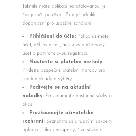
Jakmile máte aplikaci nainstalovanou, je
čas ji začít používat. Zde je několik
doporučení pro úspěšné zahájení:
Přihlášení do účtu:
Pokud už máte
účet, přihlaste se. Jinak si vytvořte nový
účet a potvrďte svou registraci.
Nastavte si platební metody:
Přidejte bezpečné platební metody pro
snadné vklady a výběry.
Podívejte se na aktuální
nabídky:
Prozkoumejte dostupné sázky a
akce.
Prozkoumejte uživatelské
rozhraní:
Seznamte se s různými sekcemi
aplikace, jako jsou sporty, živé sázky a