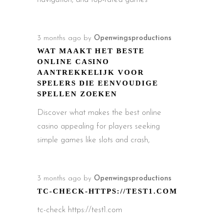
3 months ago
by
Openwingsproductions
WAT MAAKT HET BESTE
ONLINE CASINO
AANTREKKELIJK VOOR
SPELERS DIE EENVOUDIGE
SPELLEN ZOEKEN
Discover what makes the best online
casino appealing for players seeking
simple games like slots and crash,
3 months ago
by
Openwingsproductions
TC-CHECK-HTTPS://TEST1.COM
tc-check https://test1.com