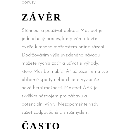
bonusy.
ZÁVĚR
Stáhnout a používat aplikaci Mostbet je
jednoduchý proces, který vám otevře
dveře k mnoha možnostem online sázení.
Dodržováním výše uvedeného návodu
můžete rychle začít a užívat si výhody,
které Mostbet nabízí. Ať už sázejíte na své
oblíbené sporty nebo chcete vyzkoušet
nové herní možnosti, Mostbet APK je
skvělým nástrojem pro zábavu a
potenciální výhry. Nezapomeňte vždy
sázet zodpovědně a s rozmyslem.
ČASTO