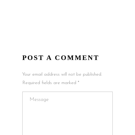
POST A COMMENT
Your email address will not be published.
Required fields are marked *