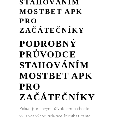
STAHOVÁNÍM
MOSTBET APK
PRO
ZAČÁTEČNÍKY
PODROBNÝ
PRŮVODCE
STAHOVÁNÍM
MOSTBET APK
PRO
ZAČÁTEČNÍKY
Pokud jste novým uživatelem a chcete
využívat výhod aplikace Mostbet, tento