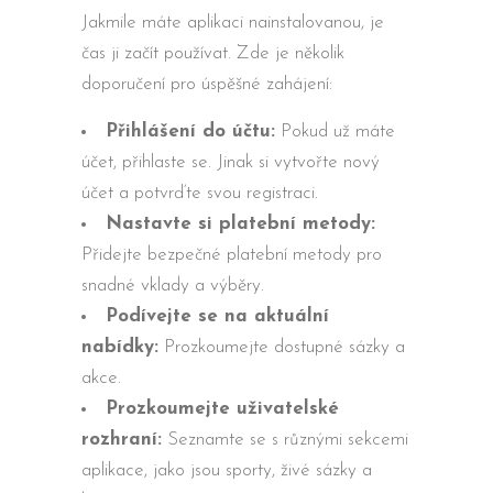
Jakmile máte aplikaci nainstalovanou, je
čas ji začít používat. Zde je několik
doporučení pro úspěšné zahájení:
Přihlášení do účtu:
Pokud už máte
účet, přihlaste se. Jinak si vytvořte nový
účet a potvrďte svou registraci.
Nastavte si platební metody:
Přidejte bezpečné platební metody pro
snadné vklady a výběry.
Podívejte se na aktuální
nabídky:
Prozkoumejte dostupné sázky a
akce.
Prozkoumejte uživatelské
rozhraní:
Seznamte se s různými sekcemi
aplikace, jako jsou sporty, živé sázky a