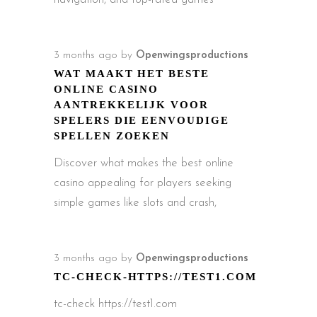
3 months ago
by
Openwingsproductions
WAT MAAKT HET BESTE
ONLINE CASINO
AANTREKKELIJK VOOR
SPELERS DIE EENVOUDIGE
SPELLEN ZOEKEN
Discover what makes the best online
casino appealing for players seeking
simple games like slots and crash,
3 months ago
by
Openwingsproductions
TC-CHECK-HTTPS://TEST1.COM
tc-check https://test1.com