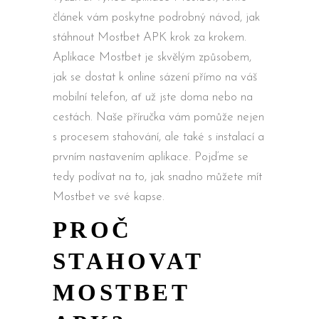
článek vám poskytne podrobný návod, jak
stáhnout Mostbet APK krok za krokem.
Aplikace Mostbet je skvělým způsobem,
jak se dostat k online sázení přímo na váš
mobilní telefon, ať už jste doma nebo na
cestách. Naše příručka vám pomůže nejen
s procesem stahování, ale také s instalací a
prvním nastavením aplikace. Pojďme se
tedy podívat na to, jak snadno můžete mít
Mostbet ve své kapse.
PROČ
STAHOVAT
MOSTBET