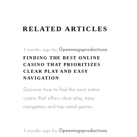
RELATED ARTICLES
3 months ago
by
Openwingsproductions
FINDING THE BEST ONLINE
CASINO THAT PRIORITIZES
CLEAR PLAY AND EASY
NAVIGATION
Discover how to find the best online
casino that offers clear play, easy
navigation, and top-rated games
3 months ago
by
Openwingsproductions