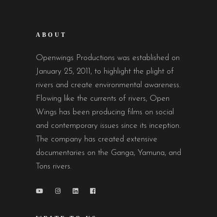
ABOUT
Openwings Productions was established on
January 25, 2011, to highlight the plight of
rivers and create environmental awareness.
Flowing like the currents of rivers, Open
Wings has been producing films on social
and contemporary issues since its inception.
The company has created extensive
documentaries on the Ganga, Yamuna, and
Tons rivers.