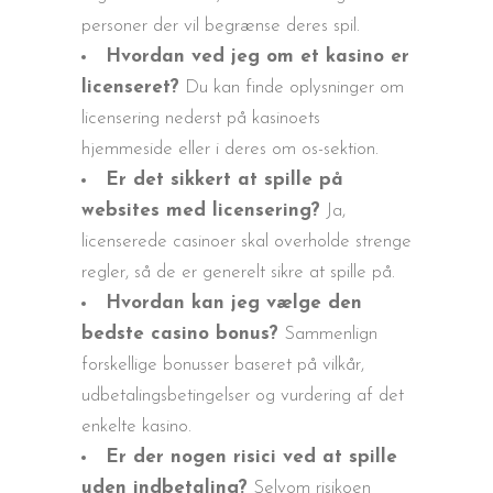
personer der vil begrænse deres spil.
Hvordan ved jeg om et kasino er
licenseret?
Du kan finde oplysninger om
licensering nederst på kasinoets
hjemmeside eller i deres om os-sektion.
Er det sikkert at spille på
websites med licensering?
Ja,
licenserede casinoer skal overholde strenge
regler, så de er generelt sikre at spille på.
Hvordan kan jeg vælge den
bedste casino bonus?
Sammenlign
forskellige bonusser baseret på vilkår,
udbetalingsbetingelser og vurdering af det
enkelte kasino.
Er der nogen risici ved at spille
uden indbetaling?
Selvom risikoen