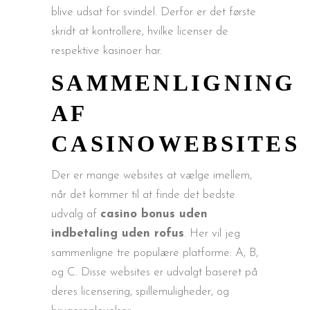
blive udsat for svindel. Derfor er det første
skridt at kontrollere, hvilke licenser de
respektive kasinoer har.
SAMMENLIGNING
AF
CASINOWEBSITES
Der er mange websites at vælge imellem,
når det kommer til at finde det bedste
udvalg af
casino bonus uden
indbetaling uden rofus
. Her vil jeg
sammenligne tre populære platforme: A, B,
og C. Disse websites er udvalgt baseret på
deres licensering, spillemuligheder, og