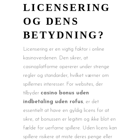
LICENSERING
OG DENS
BETYDNING?
Licensering er en vigtig faktor i online
kasinoverdenen. Den sikrer, at
casinoplatforme opererer under strenge
regler og standarder, hvilket værner om
spillernes interesser. For websites, der
tilbyder
casino bonus uden
indbetaling uden rofus
, er det
essentielt at have en gyldig licens for at
sikre, at bonussen er legitim og ikke blot en
fælde for uerfarne spillere. Uden licens kan
spillere risikere at miste deres penge eller