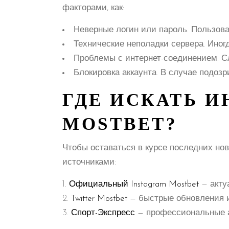
факторами, как:
Неверные логин или пароль. Пользова
Технические неполадки сервера. Иног
Проблемы с интернет-соединением. С
Блокировка аккаунта. В случае подоз
ГДЕ ИСКАТЬ 
MOSTBET?
Чтобы оставаться в курсе последних но
источниками:
Официальный Instagram Mostbet
— акту
Twitter Mostbet
— быстрые обновления и
Спорт-Экспресс
— профессиональные а