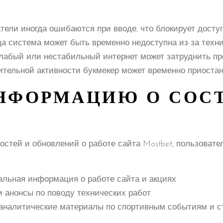
тели иногда ошибаются при вводе, что блокирует доступ
да система может быть временно недоступна из-за техн
лабый или нестабильный интернет может затруднить пр
рительной активности букмекер может временно приостан
ИНФОРМАЦИЮ О СОС
востей и обновлений о работе сайта Mostbet, пользоват
альная информация о работе сайта и акциях.
 анонсы по поводу технических работ.
налитические материалы по спортивным событиям и ст