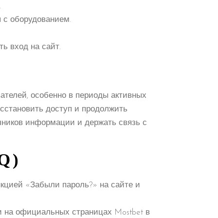
.
 с оборудованием.
ь вход на сайт.
ателей, особенно в периоды активных
осстановить доступ и продолжить
очников информации и держать связь с
Q)
кцией «Забыли пароль?» на сайте и
 на официальных страницах Mostbet в