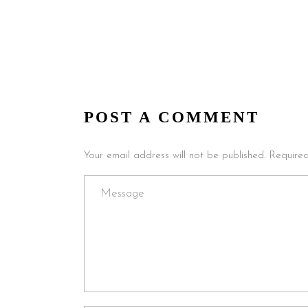
POST A COMMENT
Your email address will not be published. Require