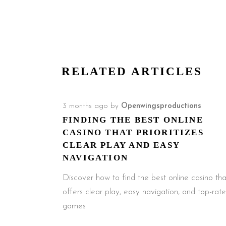
RELATED ARTICLES
3 months ago
by
Openwingsproductions
FINDING THE BEST ONLINE
CASINO THAT PRIORITIZES
CLEAR PLAY AND EASY
NAVIGATION
Discover how to find the best online casino tha
offers clear play, easy navigation, and top-rat
games