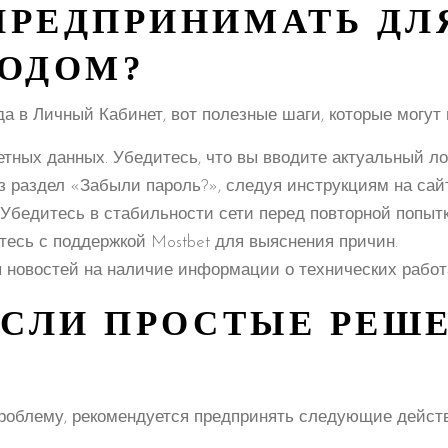
ПРЕДПРИНИМАТЬ ДЛ
ХОДОМ?
а в Личный Кабинет, вот полезные шаги, которые могут 
тных данных. Убедитесь, что вы вводите актуальный ло
з раздел «Забыли пароль?», следуя инструкциям на сайт
Убедитесь в стабильности сети перед повторной попытк
тесь с поддержкой Mostbet для выяснения причин.
 новостей на наличие информации о технических работ
ЕСЛИ ПРОСТЫЕ РЕШ
роблему, рекомендуется предпринять следующие действ