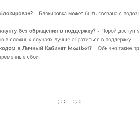
аблокирован?
– Блокировка может быть связана с подо
ккаунту без обращения в поддержку?
– Порой доступ 
но в сложных случаях лучше обратиться в поддержку.
входом в Личный Кабинет Mostbet?
– Обычно такие пр
временные сбои.
0
0