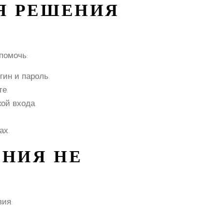
Я РЕШЕНИЯ
помочь:
гин и пароль.
е.
ой входа.
ах.
ЕНИЯ НЕ
ия: