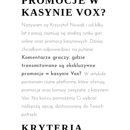
PROMOCJE W
KASYNIE VOX?
Nazywam się Krzysztof Nowak i od kilku
lat z pasją zajmuję się analizą rynku gier
online oraz promocji kasynowych. Dzisiaj
chciałbym odpowiedzieć na pytanie:
Komentarze graczy: gdzie
transmitowane są ekskluzywne
promocje w kasynie Vox?
. W artykule
porównam różne platformy, które oferują
promocje oraz bonusy związane z kasynem
Vox. Na końcu pomożemy Ci wybrać
najlepszą opcję, dostosowaną do Twoich
potrzeb.
KRYTERIA