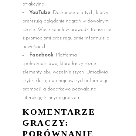
atrakcyjna.
YouTube
: Doskonałe dla tych, którzy
preferują oglądanie nagrań w dowolnym
czasie. Wiele kanałów prowadzi transmisje
z promocjami oraz regularnie informuje o
nowościach.
Facebook
: Platforma
społecznościowa, która łączy różne
elementy obu wcześniejszych. Umożliwia
szybki dostęp do najnowszych informacji i
promocji, a dodatkowo pozwala na
interakcję z innymi graczami.
KOMENTARZE
GRACZY:
PORÓWNANIE