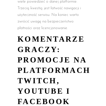
wiele powiedzieć o danej platformie.
Trzecią kwestią jest łatwość nawigacji i
użyteczność serwisu. Na koniec warto
zwrócić uwagę na bezpieczeństwo
płatności oraz licencjonowanie.
KOMENTARZE
GRACZY:
PROMOCJE NA
PLATFORMACH
TWITCH,
YOUTUBE I
FACEBOOK