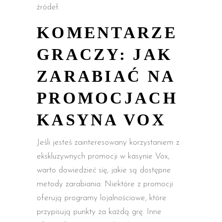
źródeł.
KOMENTARZE
GRACZY: JAK
ZARABIAĆ NA
PROMOCJACH
KASYNA VOX
Jeśli jesteś zainteresowany korzystaniem z
ekskluzywnych promocji w kasynie Vox,
warto dowiedzieć się, jakie są dostępne
metody zarabiania. Niektóre z promocji
oferują programy lojalnościowe, które
przypisują punkty za każdą grę. Inne