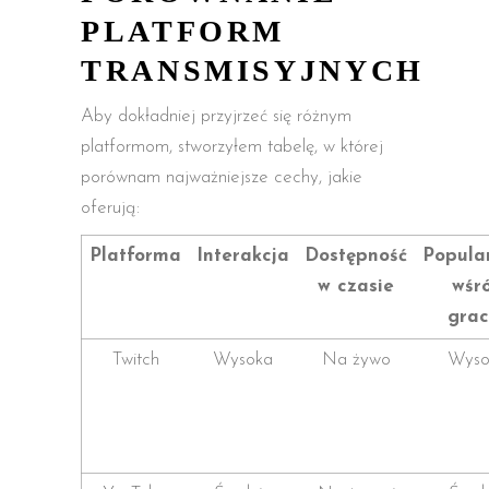
PLATFORM
TRANSMISYJNYCH
Aby dokładniej przyjrzeć się różnym
platformom, stworzyłem tabelę, w której
porównam najważniejsze cechy, jakie
oferują:
Platforma
Interakcja
Dostępność
Popula
w czasie
wśr
grac
Twitch
Wysoka
Na żywo
Wyso