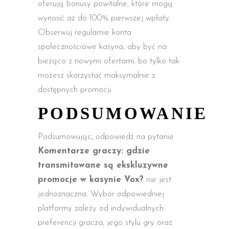
oferują bonusy powitalne, które mogą
wynosić aż do 100% pierwszej wpłaty.
Obserwuj regularnie konta
społecznościowe kasyna, aby być na
bieżąco z nowymi ofertami, bo tylko tak
możesz skorzystać maksymalnie z
dostępnych promocji.
PODSUMOWANIE
Podsumowując, odpowiedź na pytanie
Komentarze graczy: gdzie
transmitowane są ekskluzywne
promocje w kasynie Vox?
nie jest
jednoznaczna. Wybór odpowiedniej
platformy zależy od indywidualnych
preferencji gracza, jego stylu gry oraz