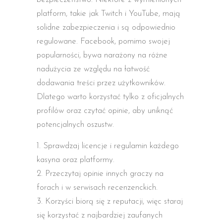
platform, takie jak Twitch i YouTube, mają
solidne zabezpieczenia i są odpowiednio
regulowane. Facebook, pomimo swojej
popularności, bywa narażony na różne
nadużycia ze względu na łatwość
dodawania treści przez użytkowników.
Dlatego warto korzystać tylko z oficjalnych
profilów oraz czytać opinie, aby uniknąć
potencjalnych oszustw.
Sprawdzaj licencje i regulamin każdego
kasyna oraz platformy.
Przeczytaj opinie innych graczy na
forach i w serwisach recenzenckich.
Korzyści biorą się z reputacji, więc staraj
się korzystać z najbardziej zaufanych