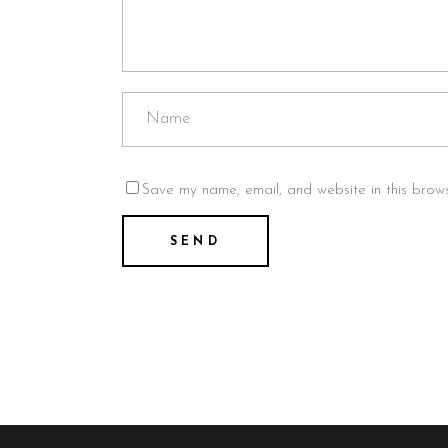
Save my name, email, and website in this brows