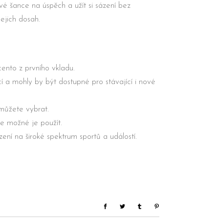
é šance na úspěch a užít si sázení bez
ejich dosah.
ento z prvního vkladu.
í a mohly by být dostupné pro stávající i nové
 můžete vybrat.
e možné je použít.
ní na široké spektrum sportů a událostí.