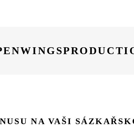
PENWINGSPRODUCTI
NUSU NA VAŠI SÁZKAŘSK