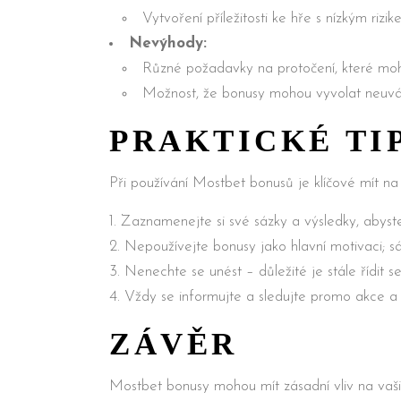
Vytvoření příležitosti ke hře s nízkým rizik
Nevýhody:
Různé požadavky na protočení, které moho
Možnost, že bonusy mohou vyvolat neuvá
PRAKTICKÉ TI
Při používání Mostbet bonusů je klíčové mít na
Zaznamenejte si své sázky a výsledky, abyste z
Nepoužívejte bonusy jako hlavní motivaci; s
Nenechte se unést – důležité je stále řídit s
Vždy se informujte a sledujte promo akce a 
ZÁVĚR
Mostbet bonusy mohou mít zásadní vliv na vaši s