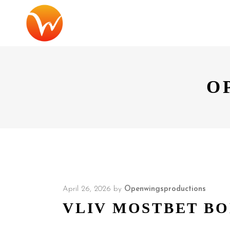
O
April 26, 2026
by
Openwingsproductions
VLIV MOSTBET BO