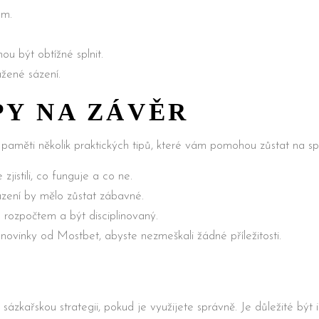
em.
u být obtížné splnit.
žené sázení.
PY NA ZÁVĚR
 paměti několik praktických tipů, které vám pomohou zůstat na sp
jistili, co funguje a co ne.
ázení by mělo zůstat zábavné.
e rozpočtem a být disciplinovaný.
novinky od Mostbet, abyste nezmeškali žádné příležitosti.
ázkařskou strategii, pokud je využijete správně. Je důležité být i