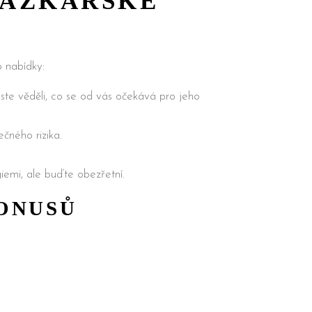
SÁZKAŘSKÉ
o nabídky:
ste věděli, co se od vás očekává pro jeho
čného rizika.
emi, ale buďte obezřetní.
BONUSŮ