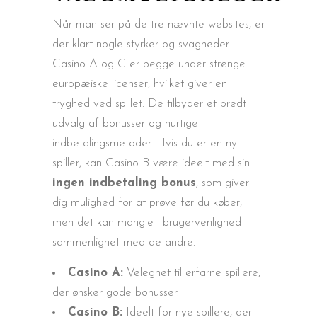
Når man ser på de tre nævnte websites, er
der klart nogle styrker og svagheder.
Casino A og C er begge under strenge
europæiske licenser, hvilket giver en
tryghed ved spillet. De tilbyder et bredt
udvalg af bonusser og hurtige
indbetalingsmetoder. Hvis du er en ny
spiller, kan Casino B være ideelt med sin
ingen indbetaling bonus
, som giver
dig mulighed for at prøve før du køber,
men det kan mangle i brugervenlighed
sammenlignet med de andre.
Casino A:
Velegnet til erfarne spillere,
der ønsker gode bonusser.
Casino B:
Ideelt for nye spillere, der