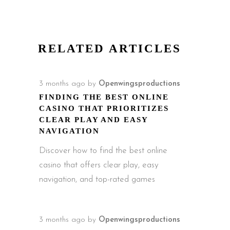
RELATED ARTICLES
3 months ago
by
Openwingsproductions
FINDING THE BEST ONLINE
CASINO THAT PRIORITIZES
CLEAR PLAY AND EASY
NAVIGATION
Discover how to find the best online
casino that offers clear play, easy
navigation, and top-rated games
3 months ago
by
Openwingsproductions