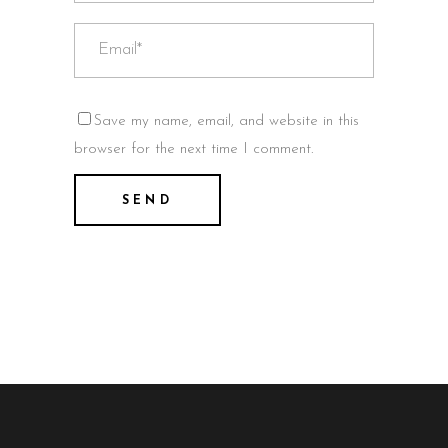
Save my name, email, and website in this
browser for the next time I comment.