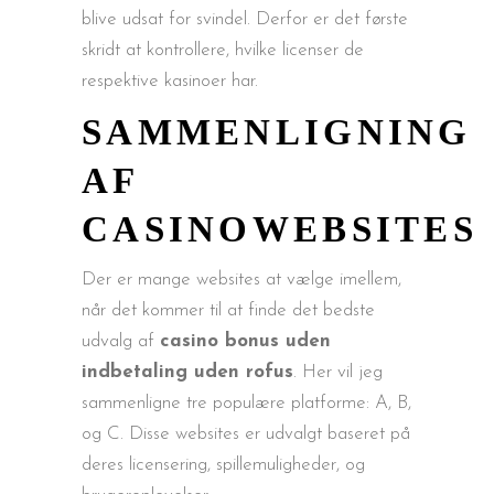
blive udsat for svindel. Derfor er det første
skridt at kontrollere, hvilke licenser de
respektive kasinoer har.
SAMMENLIGNING
AF
CASINOWEBSITES
Der er mange websites at vælge imellem,
når det kommer til at finde det bedste
udvalg af
casino bonus uden
indbetaling uden rofus
. Her vil jeg
sammenligne tre populære platforme: A, B,
og C. Disse websites er udvalgt baseret på
deres licensering, spillemuligheder, og