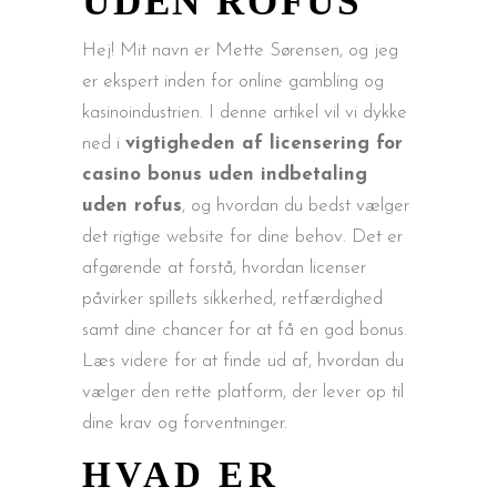
UDEN ROFUS
Hej! Mit navn er Mette Sørensen, og jeg
er ekspert inden for online gambling og
kasinoindustrien. I denne artikel vil vi dykke
ned i
vigtigheden af licensering for
casino bonus uden indbetaling
uden rofus
, og hvordan du bedst vælger
det rigtige website for dine behov. Det er
afgørende at forstå, hvordan licenser
påvirker spillets sikkerhed, retfærdighed
samt dine chancer for at få en god bonus.
Læs videre for at finde ud af, hvordan du
vælger den rette platform, der lever op til
dine krav og forventninger.
HVAD ER