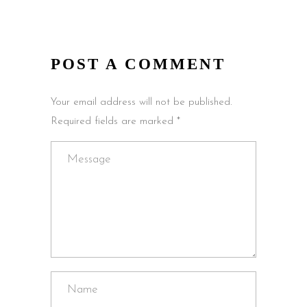
POST A COMMENT
Your email address will not be published.
Required fields are marked *