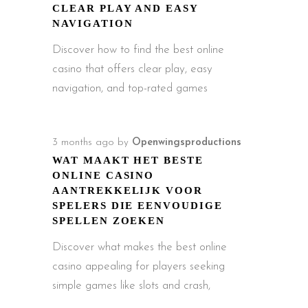
CLEAR PLAY AND EASY
NAVIGATION
Discover how to find the best online
casino that offers clear play, easy
navigation, and top-rated games
3 months ago
by
Openwingsproductions
WAT MAAKT HET BESTE
ONLINE CASINO
AANTREKKELIJK VOOR
SPELERS DIE EENVOUDIGE
SPELLEN ZOEKEN
Discover what makes the best online
casino appealing for players seeking
simple games like slots and crash,