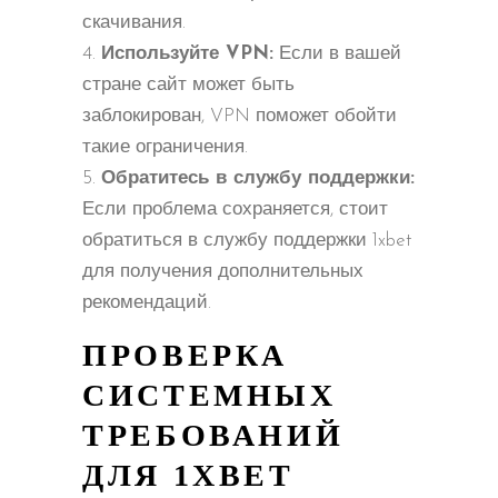
скачивания.
Используйте VPN:
Если в вашей
стране сайт может быть
заблокирован, VPN поможет обойти
такие ограничения.
Обратитесь в службу поддержки:
Если проблема сохраняется, стоит
обратиться в службу поддержки 1xbet
для получения дополнительных
рекомендаций.
ПРОВЕРКА
СИСТЕМНЫХ
ТРЕБОВАНИЙ
ДЛЯ 1XBET