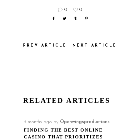
0
0
PREV ARTICLE
NEXT ARTICLE
RELATED ARTICLES
3 months ago
by
Openwingsproductions
FINDING THE BEST ONLINE
CASINO THAT PRIORITIZES