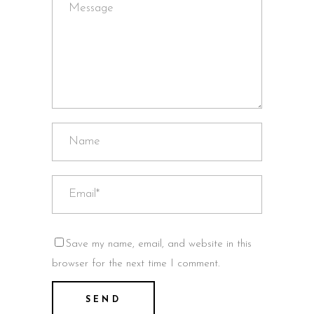
Save my name, email, and website in this
browser for the next time I comment.