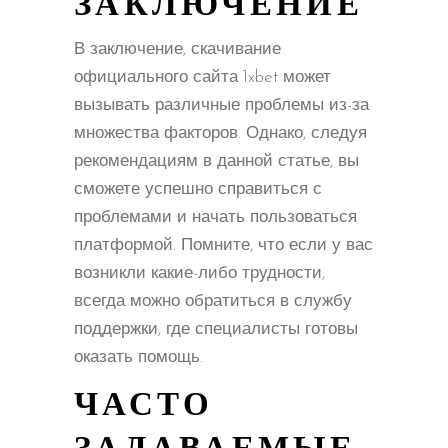
ЗАКЛЮЧЕНИЕ
В заключение, скачивание
официального сайта 1xbet может
вызывать различные проблемы из-за
множества факторов. Однако, следуя
рекомендациям в данной статье, вы
сможете успешно справиться с
проблемами и начать пользоваться
платформой. Помните, что если у вас
возникли какие-либо трудности,
всегда можно обратиться в службу
поддержки, где специалисты готовы
оказать помощь.
ЧАСТО