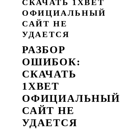
СКАЧАТЬ 1XBET
ОФИЦИАЛЬНЫЙ
САЙТ НЕ
УДАЕТСЯ
РАЗБОР
ОШИБОК:
СКАЧАТЬ
1XBET
ОФИЦИАЛЬНЫЙ
САЙТ НЕ
УДАЕТСЯ