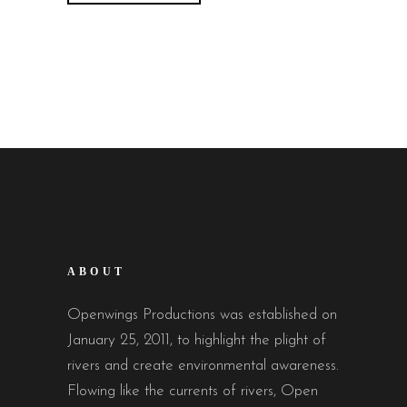
ABOUT
Openwings Productions was established on
January 25, 2011, to highlight the plight of
rivers and create environmental awareness.
Flowing like the currents of rivers, Open