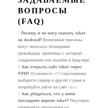
ЗАДАВАЕМЫЕ
ВОПРОСЫ
(FAQ)
Почему я не могу скачать 1xbet
на Android?
Возможные причины
могут включать блокировки
провайдера, проблемы с интернет-
соединением или ошибки в браузере.
Как открыть сайт 1xbet через
VPN?
Установите VPN-приложение,
выберите сервер в другой стране и
попробуйте зайти на сайт 1xbet.
Как убедиться, что у меня
последняя версия 1xbet?
Регулярно
проверяйте обновления на