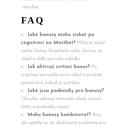
výhodou.
FAQ
Jaké bonusy mohu získat po
registraci na Mostbet?
Můžete získat
uvítací bonus, bezplatné sázky, bonusy za
vklad a další speciální nabídky.
Jak aktivuji uvítací bonus?
Po
registraci proveďte první vklad a použijte
promo kód, pokud je potřeba.
Jaké jsou podmínky pro bonusy?
Obvykle zahrnují minimální vklad, časové
limity a podmínky sázení.
Mohu bonusy kombinovat?
Ano,
ale ujistěte se, že dodržujete podmínky pro