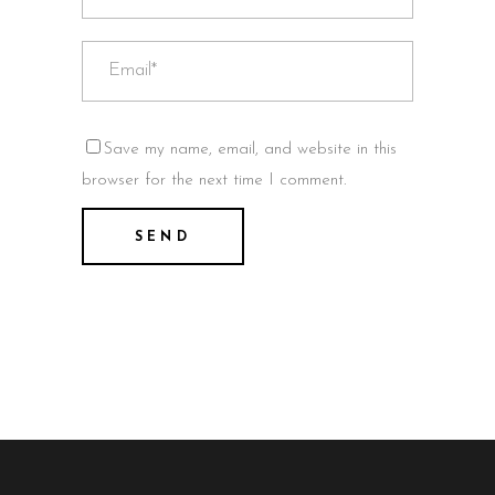
Save my name, email, and website in this
browser for the next time I comment.