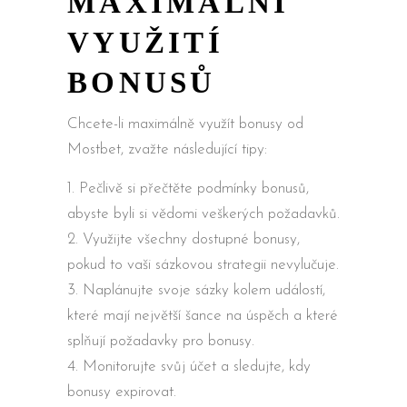
MAXIMÁLNÍ
VYUŽITÍ
BONUSŮ
Chcete-li maximálně využít bonusy od
Mostbet, zvažte následující tipy:
Pečlivě si přečtěte podmínky bonusů,
abyste byli si vědomi veškerých požadavků.
Využijte všechny dostupné bonusy,
pokud to vaši sázkovou strategii nevylučuje.
Naplánujte svoje sázky kolem událostí,
které mají největší šance na úspěch a které
splňují požadavky pro bonusy.
Monitorujte svůj účet a sledujte, kdy
bonusy expirovat.