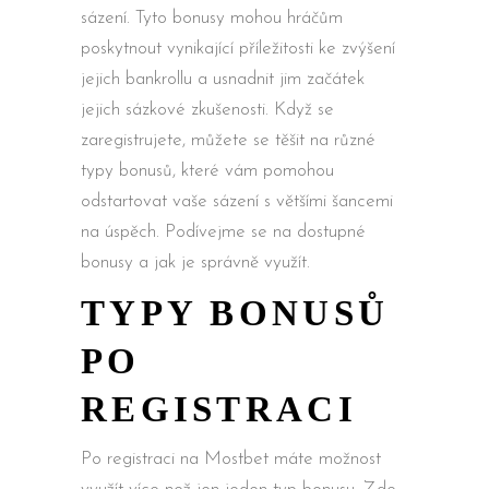
sázení. Tyto bonusy mohou hráčům
poskytnout vynikající příležitosti ke zvýšení
jejich bankrollu a usnadnit jim začátek
jejich sázkové zkušenosti. Když se
zaregistrujete, můžete se těšit na různé
typy bonusů, které vám pomohou
odstartovat vaše sázení s většími šancemi
na úspěch. Podívejme se na dostupné
bonusy a jak je správně využít.
TYPY BONUSŮ
PO
REGISTRACI
Po registraci na Mostbet máte možnost