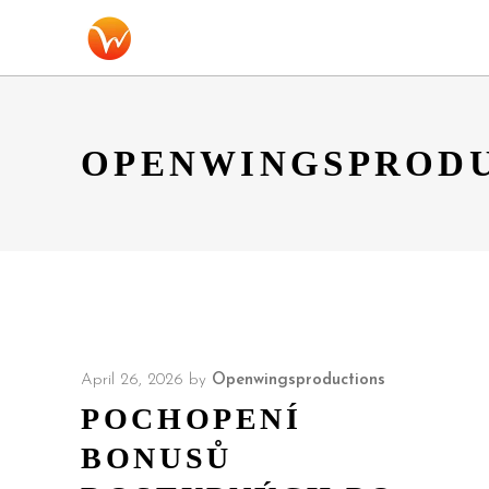
OPENWINGSPROD
April 26, 2026
by
Openwingsproductions
POCHOPENÍ
BONUSŮ