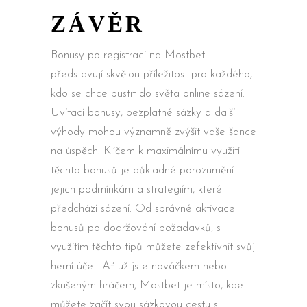
ZÁVĚR
Bonusy po registraci na Mostbet
představují skvělou příležitost pro každého,
kdo se chce pustit do světa online sázení.
Uvítací bonusy, bezplatné sázky a další
výhody mohou významně zvýšit vaše šance
na úspěch. Klíčem k maximálnímu využití
těchto bonusů je důkladné porozumění
jejich podmínkám a strategiím, které
předchází sázení. Od správné aktivace
bonusů po dodržování požadavků, s
využitím těchto tipů můžete zefektivnit svůj
herní účet. Ať už jste nováčkem nebo
zkušeným hráčem, Mostbet je místo, kde
můžete začít svou sázkovou cestu s