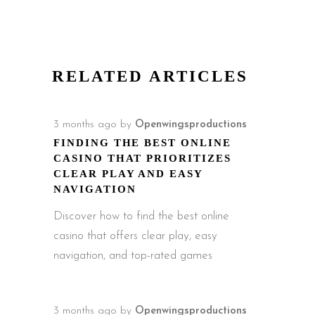
RELATED ARTICLES
3 months ago
by
Openwingsproductions
FINDING THE BEST ONLINE
CASINO THAT PRIORITIZES
CLEAR PLAY AND EASY
NAVIGATION
Discover how to find the best online
casino that offers clear play, easy
navigation, and top-rated games
3 months ago
by
Openwingsproductions