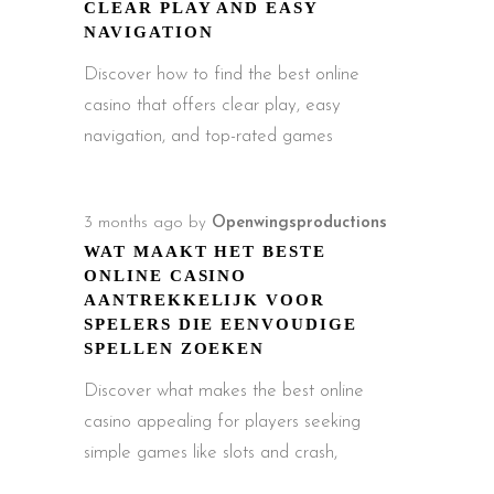
CLEAR PLAY AND EASY
NAVIGATION
Discover how to find the best online
casino that offers clear play, easy
navigation, and top-rated games
3 months ago
by
Openwingsproductions
WAT MAAKT HET BESTE
ONLINE CASINO
AANTREKKELIJK VOOR
SPELERS DIE EENVOUDIGE
SPELLEN ZOEKEN
Discover what makes the best online
casino appealing for players seeking
simple games like slots and crash,