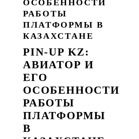
ОСОБЕННОСТИ
РАБОТЫ
ПЛАТФОРМЫ В
КАЗАХСТАНЕ
PIN-UP KZ:
АВИАТОР И
ЕГО
ОСОБЕННОСТИ
РАБОТЫ
ПЛАТФОРМЫ
В