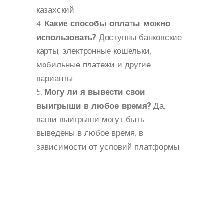
казахский.
Какие способы оплаты можно
использовать?
Доступны банковские
карты, электронные кошельки,
мобильные платежи и другие
варианты.
Могу ли я вывести свои
выигрыши в любое время?
Да,
ваши выигрыши могут быть
выведены в любое время, в
зависимости от условий платформы.