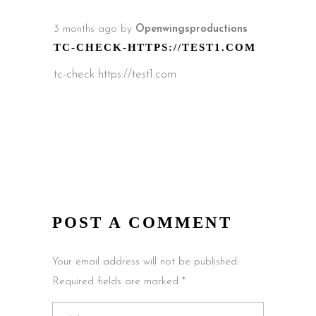
3 months ago
by
Openwingsproductions
TC-CHECK-HTTPS://TEST1.COM
tc-check https://test1.com
POST A COMMENT
Your email address will not be published.
Required fields are marked *