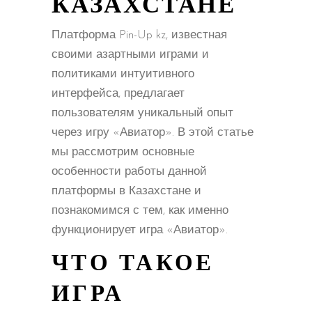
КАЗАХСТАНЕ
Платформа Pin-Up kz, известная
своими азартными играми и
политиками интуитивного
интерфейса, предлагает
пользователям уникальный опыт
через игру «Авиатор». В этой статье
мы рассмотрим основные
особенности работы данной
платформы в Казахстане и
познакомимся с тем, как именно
функционирует игра «Авиатор».
ЧТО ТАКОЕ
ИГРА