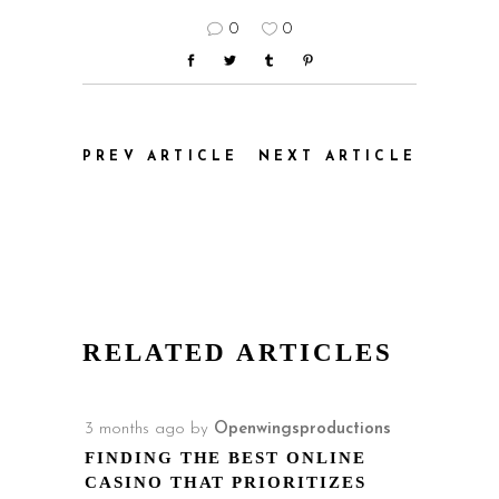
0
0
PREV ARTICLE
NEXT ARTICLE
RELATED ARTICLES
3 months ago
by
Openwingsproductions
FINDING THE BEST ONLINE
CASINO THAT PRIORITIZES