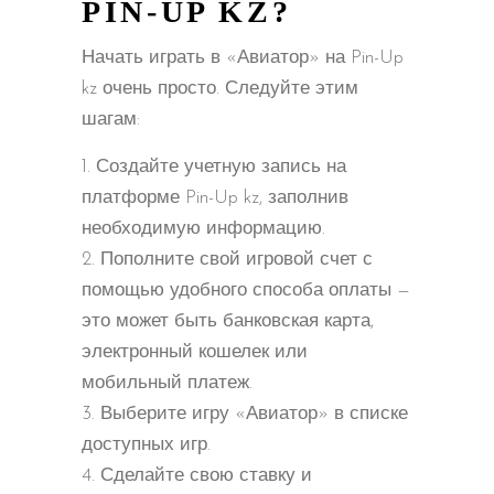
PIN-UP KZ?
Начать играть в «Авиатор» на Pin-Up
kz очень просто. Следуйте этим
шагам:
Создайте учетную запись на
платформе Pin-Up kz, заполнив
необходимую информацию.
Пополните свой игровой счет с
помощью удобного способа оплаты —
это может быть банковская карта,
электронный кошелек или
мобильный платеж.
Выберите игру «Авиатор» в списке
доступных игр.
Сделайте свою ставку и