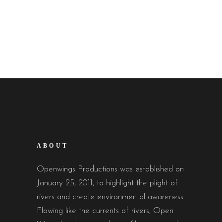
ABOUT
Openwings Productions was established on
January 25, 2011, to highlight the plight of
rivers and create environmental awareness.
Flowing like the currents of rivers, Open