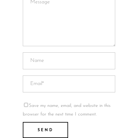
Save my name, email, and website in this
browser for the next time I comment.