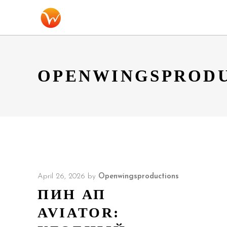
OPENWINGSPROD
April 26, 2026
by
Openwingsproductions
ПИН АП
AVIATOR: