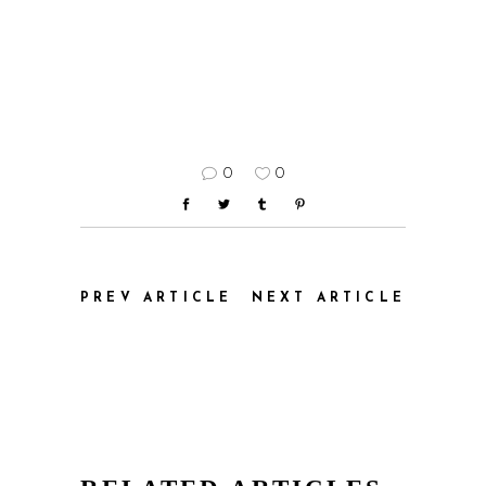
0
0
PREV ARTICLE
NEXT ARTICLE