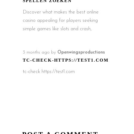
SPELLEN ZOEKEN
Discover what makes the best online
casino appealing for players seeking
simple games like slots and crash,
3 months ago
by
Openwingsproductions
TC-CHECK-HTTPS://TEST1.COM
tc-check https://test1.com