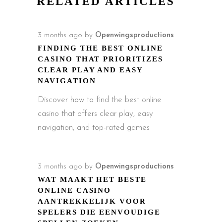
RELATED ARTICLES
3 months ago
by
Openwingsproductions
FINDING THE BEST ONLINE
CASINO THAT PRIORITIZES
CLEAR PLAY AND EASY
NAVIGATION
Discover how to find the best online
casino that offers clear play, easy
navigation, and top-rated games
3 months ago
by
Openwingsproductions
WAT MAAKT HET BESTE
ONLINE CASINO
AANTREKKELIJK VOOR
SPELERS DIE EENVOUDIGE