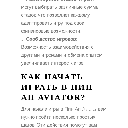
могут выбирать различные суммы
ставок, что позволяет каждому
адаптировать игру под свои
финансовые возможности.
Сообщество игроков:
Возможность взаимодействия с
другими игроками и обмена опытом
увеличивает интерес к игре.
КАК НАЧАТЬ
ИГРАТЬ В ПИН
АП AVIATOR?
Для начала игры в Пин Ап Aviator вам
нужно пройти несколько простых
шагов. Эти действия помогут вам