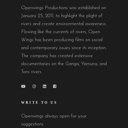
Openwings Productions was established on
January 25, 2011, to highlight the plight of
rivers and create environmental awareness.
Flowing like the currents of rivers, Open
Wings has been producing films on social
and contemporary issues since its inception.
The company has created extensive
documentaries on the Ganga, Yamuna, and
Tons rivers.
WRITE TO US
Openwings always open for your
suggestions