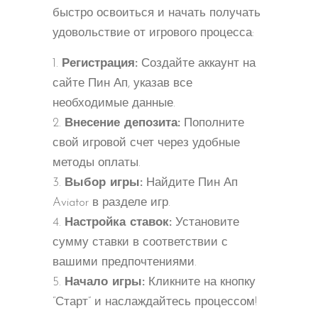
быстро освоиться и начать получать
удовольствие от игрового процесса:
Регистрация:
Создайте аккаунт на
сайте Пин Ап, указав все
необходимые данные.
Внесение депозита:
Пополните
свой игровой счет через удобные
методы оплаты.
Выбор игры:
Найдите Пин Ап
Aviator в разделе игр.
Настройка ставок:
Установите
сумму ставки в соответствии с
вашими предпочтениями.
Начало игры:
Кликните на кнопку
“Старт” и наслаждайтесь процессом!