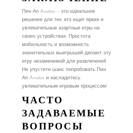
Пин Ап Aviator – это идеальное
решение для тех, кто ищет яркие и
увлекательные азартные игры на
своих устройствах. Простота,
мобильность и возможность
значительных выигрышей делают эту
игру незаменимой для развлечений.
Не упустите шанс попробовать Пин
Ап Aviator и насладитесь
увлекательным игровым процессом!
ЧАСТО
ЗАДАВАЕМЫЕ
ВОПРОСЫ