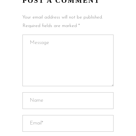
POST A COMMENT
Your email address will not be published.
Required fields are marked *