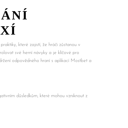
VÁNÍ
XÍ
aktiky, které zajistí, že hráči zůstanou v
lovat své herní návyky a je klíčové pro
udržení odpovědného hraní s aplikací Mostbet a
tivním důsledkům, které mohou vzniknout z