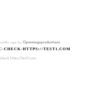
months ago
by
Openwingsproductions
C-CHECK-HTTPS://TEST1.COM
-check https://test1.com