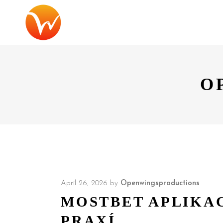
O
April 26, 2026
by
Openwingsproductions
MOSTBET APLIKA
PRAXÍ