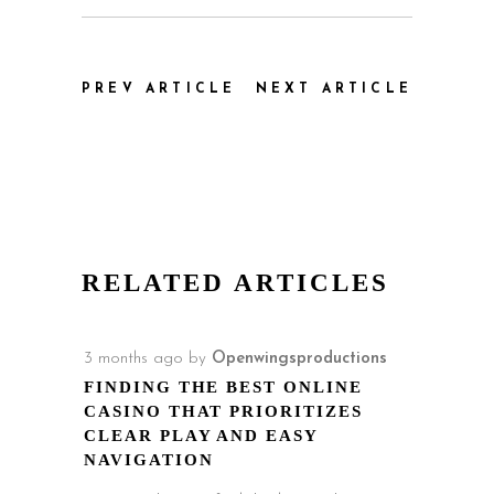
PREV ARTICLE
NEXT ARTICLE
RELATED ARTICLES
3 months ago
by
Openwingsproductions
FINDING THE BEST ONLINE
CASINO THAT PRIORITIZES
CLEAR PLAY AND EASY
NAVIGATION