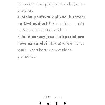
podpora je dostupná přes live chat, e-mail
a telefon.
Mohu používat aplikaci k sázení
na živé události?
Ano, aplikace nabízí
možnost sázet na živé události.
Jaké bonusy jsou k dispozici pro
nové uživatele?
Noví uživatelé mohou
využít uvítací bonusy a pravidelné
promoakce.
0
0