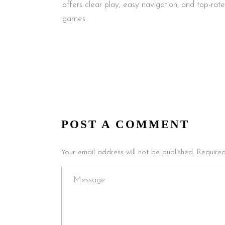
offers clear play, easy navigation, and top-rat
games
POST A COMMENT
Your email address will not be published. Require