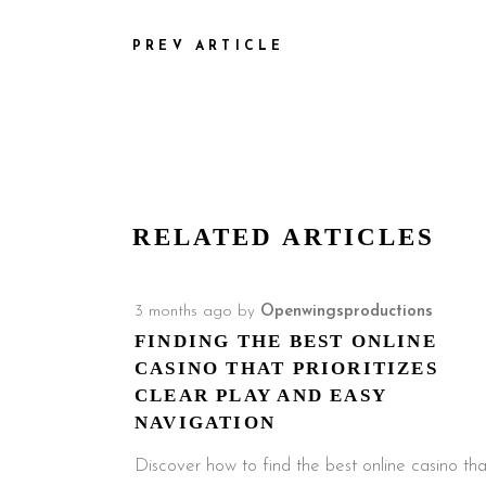
PREV ARTICLE
RELATED ARTICLES
3 months ago
by
Openwingsproductions
FINDING THE BEST ONLINE
CASINO THAT PRIORITIZES
CLEAR PLAY AND EASY
NAVIGATION
Discover how to find the best online casino tha