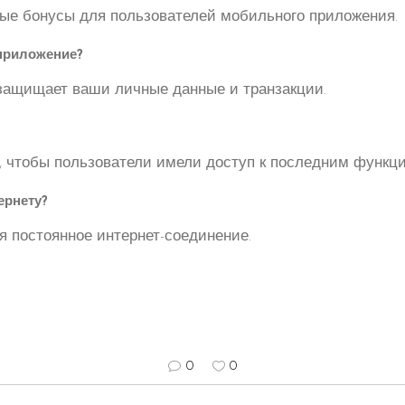
вные бонусы для пользователей мобильного приложения.
 приложение?
защищает ваши личные данные и транзакции.
 чтобы пользователи имели доступ к последним функци
ернету?
я постоянное интернет-соединение.
0
0