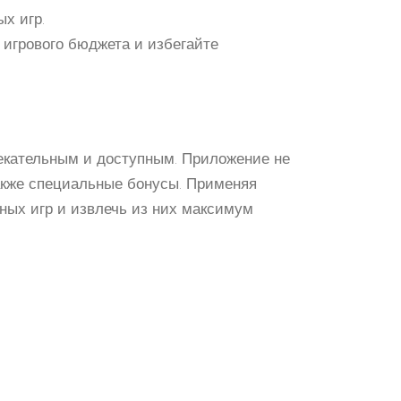
х игр.
игрового бюджета и избегайте
лекательным и доступным. Приложение не
также специальные бонусы. Применяя
тных игр и извлечь из них максимум