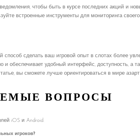
едомления, чтобы быть в курсе последних акций и новы
зуйте встроенные инструменты для мониторинга своего 
ый способ сделать ваш игровой опыт в слотах более ув
но и обеспечивает удобный интерфейс, доступность, а 
статье, вы сможете лучше ориентироваться в мире азар
АЕМЫЕ ВОПРОСЫ
ей iOS и Android.
льных игроков?