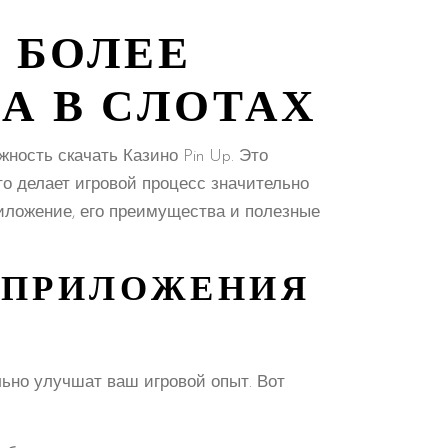
Я БОЛЕЕ
А В СЛОТАХ
ность скачать Казино Pin Up. Это
о делает игровой процесс значительно
иложение, его преимущества и полезные
 ПРИЛОЖЕНИЯ
ьно улучшат ваш игровой опыт. Вот