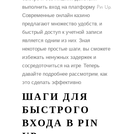
выполнить вход на платформу Pin Up.
Современные онлайн-казино
предлагают множество удобств, и
быстрый доступ к учетной записи
является одним из них. Зная
некоторые простые шаги, вы сможете
избежать ненужных задержек и
сосредоточиться на игре. Теперь
давайте подробнее рассмотрим, как
это сделать эффективно.
ШАГИ ДЛЯ
БЫСТРОГО
ВХОДА В PIN