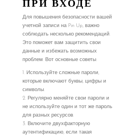
ПРИ ВХОДЕ
Для повышения безопасности вашей
учетной записи на Pin Up, важно
соблюдать несколько рекомендаций.
Это поможет вам защитить свои
данные и избежать возможных
проблем. Вот основные советы:
Используйте сложные пароли,
которые включают буквы, цифры и
символы.
Регулярно меняйте свои пароли и
не используйте один и тот же пароль
для разных ресурсов.
Включите двухфакторную
аутентификацию, если такая