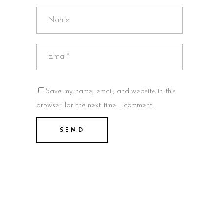
Save my name, email, and website in this
browser for the next time I comment.