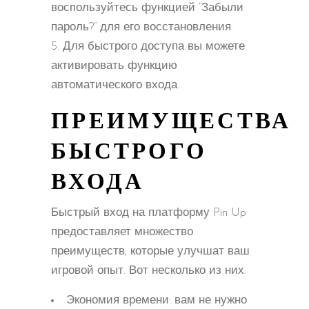
воспользуйтесь функцией “Забыли
пароль?” для его восстановления.
Для быстрого доступа вы можете
активировать функцию
автоматического входа.
ПРЕИМУЩЕСТВА
БЫСТРОГО
ВХОДА
Быстрый вход на платформу Pin Up
предоставляет множество
преимуществ, которые улучшат ваш
игровой опыт. Вот несколько из них:
Экономия времени: вам не нужно