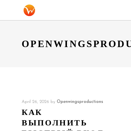
OPENWINGSPROD
April 26, 2026
by
Openwingsproductions
КАК
ВЫПОЛНИТЬ