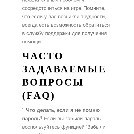
нежелательных проблем и
сосредоточиться на игре. Помните,
что если у вас возникли трудности,
всегда есть возможность обратиться
в службу поддержки для получения
помощи.
ЧАСТО
ЗАДАВАЕМЫЕ
ВОПРОСЫ
(FAQ)
Что делать, если я не помню
пароль?
Если вы забыли пароль,
воспользуйтесь функцией “Забыли