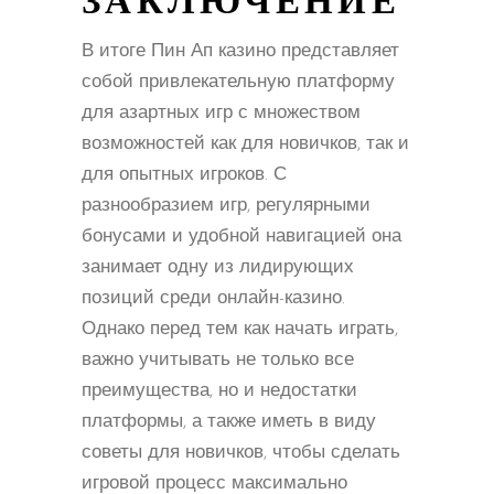
ЗАКЛЮЧЕНИЕ
В итоге Пин Ап казино представляет
собой привлекательную платформу
для азартных игр с множеством
возможностей как для новичков, так и
для опытных игроков. С
разнообразием игр, регулярными
бонусами и удобной навигацией она
занимает одну из лидирующих
позиций среди онлайн-казино.
Однако перед тем как начать играть,
важно учитывать не только все
преимущества, но и недостатки
платформы, а также иметь в виду
советы для новичков, чтобы сделать
игровой процесс максимально