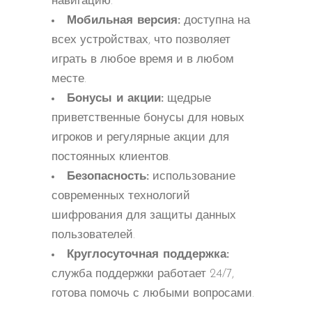
навигацию.
Мобильная версия:
доступна на
всех устройствах, что позволяет
играть в любое время и в любом
месте.
Бонусы и акции:
щедрые
приветственные бонусы для новых
игроков и регулярные акции для
постоянных клиентов.
Безопасность:
использование
современных технологий
шифрования для защиты данных
пользователей.
Круглосуточная поддержка:
служба поддержки работает 24/7,
готова помочь с любыми вопросами.