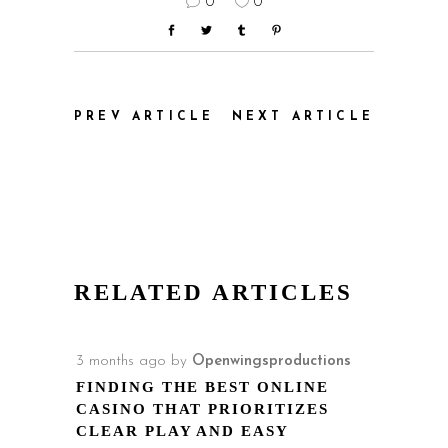
0
0
PREV ARTICLE
NEXT ARTICLE
RELATED ARTICLES
3 months ago
by
Openwingsproductions
FINDING THE BEST ONLINE
CASINO THAT PRIORITIZES
CLEAR PLAY AND EASY