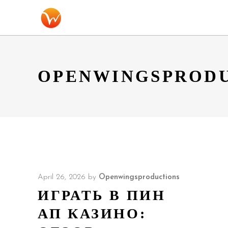
OPENWINGSPROD
April 26, 2026
by
Openwingsproductions
ИГРАТЬ В ПИН
АП КАЗИНО: