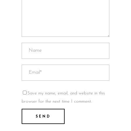
Save my name, email, and website in this
browser for the next time I comment.