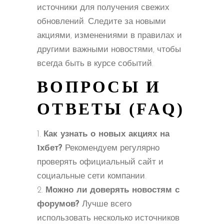
источники для получения свежих
обновлений. Следите за новыми
акциями, изменениями в правилах и
другими важными новостями, чтобы
всегда быть в курсе событий.
ВОПРОСЫ И
ОТВЕТЫ (FAQ)
Как узнать о новых акциях на
1хбет?
Рекомендуем регулярно
проверять официальный сайт и
социальные сети компании.
Можно ли доверять новостям с
форумов?
Лучше всего
использовать несколько источников