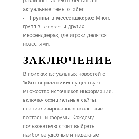
различные аспекты беттинга и
актуальные темы о 1хбет.
Группы в мессенджерах:
Много
групп в Telegram и других
мессенджерах, где игроки делятся
новостями.
ЗАКЛЮЧЕНИЕ
В поисках актуальных новостей о
1хбет зеркало.com
существует
множество источников информации,
включая официальные сайты,
специализированные новостные
порталы и форумы. Каждому
пользователю стоит выбрать
наиболее удобные и надежные