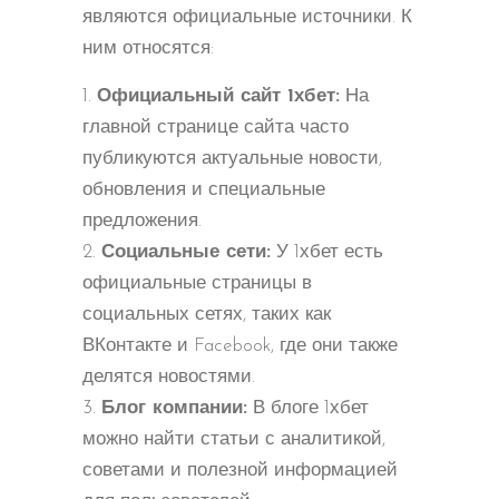
являются официальные источники. К
ним относятся:
Официальный сайт 1хбет:
На
главной странице сайта часто
публикуются актуальные новости,
обновления и специальные
предложения.
Социальные сети:
У 1хбет есть
официальные страницы в
социальных сетях, таких как
ВКонтакте и Facebook, где они также
делятся новостями.
Блог компании:
В блоге 1хбет
можно найти статьи с аналитикой,
советами и полезной информацией