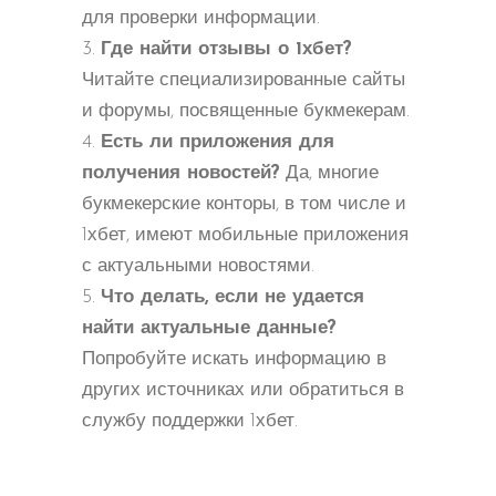
для проверки информации.
Где найти отзывы о 1хбет?
Читайте специализированные сайты
и форумы, посвященные букмекерам.
Есть ли приложения для
получения новостей?
Да, многие
букмекерские конторы, в том числе и
1хбет, имеют мобильные приложения
с актуальными новостями.
Что делать, если не удается
найти актуальные данные?
Попробуйте искать информацию в
других источниках или обратиться в
службу поддержки 1хбет.