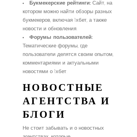
Букмекерские рейтинги:
Сайт, на
котором можно найти обзоры разных
букмекеров, включая 1хбет, а также
новости и обновления.
Форумы пользователей:
Тематические форумы, где
пользователи делятся своим опытом,
комментариями и актуальными
новостями о 1хбет.
НОВОСТНЫЕ
АГЕНТСТВА И
БЛОГИ
Не стоит забывать и о новостных
агентствах, которые