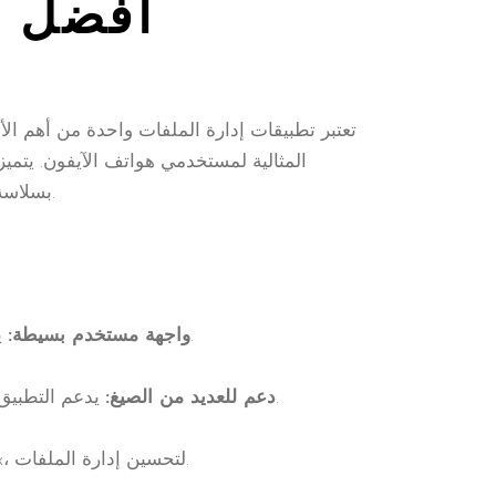
أفضل م
تعتبر تطبيقات إدارة الملفات واحدة من أهم ال
المثالية لمستخدمي هواتف الآيفون. يتمي
بسلاسة. في هذا المقال، سنستعرض أبرز مميزات تطبيق وان اكس بت وكيفية استخدامه بفاعلية لتحقيق أقصى استفادة.
يمتاز التطبيق بواجهة سهلة الفهم، مما يسهل على المستخدمين الجدد التعامل معه دون الحاجة إلى خبرة سابقة.
واجهة مستخدم بسيطة:
يدعم التطبيق كافة أنواع الملفات من الصور، والمستندات، حتى الفيديوهات، مما يجعله مناسباً لمختلف احتياجات المستخدم.
دعم للعديد من الصيغ:
يمكن للمستخدمين ربط التطبيق بخدمات التخزين السحابية، مثل Google Drive وDropbox، لتحسين إدارة الملفات.