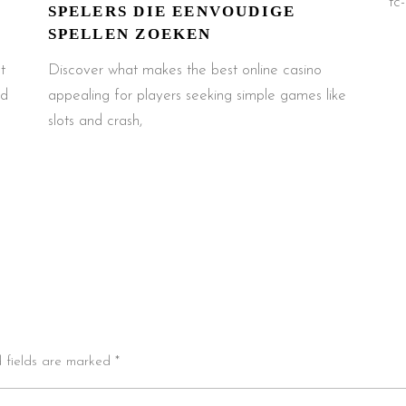
tc
SPELERS DIE EENVOUDIGE
SPELLEN ZOEKEN
t
Discover what makes the best online casino
ed
appealing for players seeking simple games like
slots and crash,
d fields are marked *