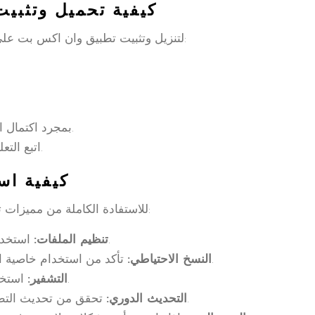
كيفية تحميل وتثبي
لتنزيل وتثبيت تطبيق وان اكس بت على جهاز الآيفون الخاص بك، اتبع الخطوات التالية:
بمجرد اكتمال التحميل، اضغط على زر “فتح” لتشغيل التطبيق.
اتبع التعليمات التي تظهر على الشاشة لإعداد التطبيق.
كيفية اس
للاستفادة الكاملة من مميزات تطبيق وان اكس بت، يمكنك اتباع النصائح التالية:
استخدم الفئات المتاحة لتنظيم ملفاتك بشكل أفضل.
تنظيم الملفات:
تأكد من استخدام خاصية النسخ الاحتياطي للملفات الهامة عبر السحابة.
النسخ الاحتياطي:
استخدم خيارات التشفير لحماية البيانات الحساسة.
التشفير:
تحقق من تحديث التطبيق بانتظام للاستفادة من المميزات الجديدة.
التحديث الدوري: