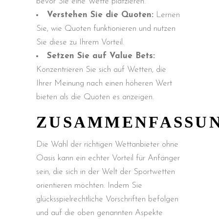
bevor Sie eine Wette platzieren.
Verstehen Sie die Quoten:
Lernen
Sie, wie Quoten funktionieren und nutzen
Sie diese zu Ihrem Vorteil.
Setzen Sie auf Value Bets:
Konzentrieren Sie sich auf Wetten, die
Ihrer Meinung nach einen höheren Wert
bieten als die Quoten es anzeigen.
ZUSAMMENFASSU
Die Wahl der richtigen Wettanbieter ohne
Oasis kann ein echter Vorteil für Anfänger
sein, die sich in der Welt der Sportwetten
orientieren möchten. Indem Sie
glücksspielrechtliche Vorschriften befolgen
und auf die oben genannten Aspekte