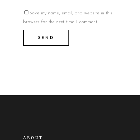
Save my name, email, and website in this
browser for the next time I comment.
ABOUT