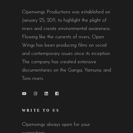
Openwings Productions was established on
January 25, 2011, to highlight the plight of
rivers and create environmental awareness.
Flowing like the currents of rivers, Open
Wings has been producing films on social
and contemporary issues since its inception.
The company has created extensive
documentaries on the Ganga, Yamuna, and
Tons rivers.
WRITE TO US
Openwings always open for your
suggestions