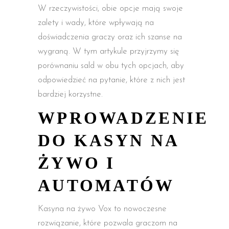
W rzeczywistości, obie opcje mają swoje
zalety i wady, które wpływają na
doświadczenia graczy oraz ich szanse na
wygraną. W tym artykule przyjrzymy się
porównaniu sald w obu tych opcjach, aby
odpowiedzieć na pytanie, które z nich jest
bardziej korzystne.
WPROWADZENIE
DO KASYN NA
ŻYWO I
AUTOMATÓW
Kasyna na żywo Vox to nowoczesne
rozwiązanie, które pozwala graczom na