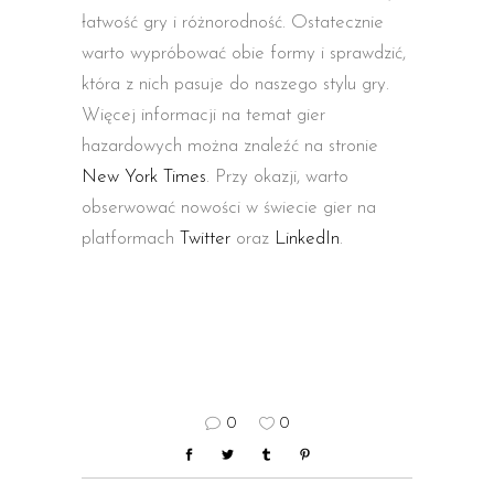
łatwość gry i różnorodność. Ostatecznie
warto wypróbować obie formy i sprawdzić,
która z nich pasuje do naszego stylu gry.
Więcej informacji na temat gier
hazardowych można znaleźć na stronie
New York Times
. Przy okazji, warto
obserwować nowości w świecie gier na
platformach
Twitter
oraz
LinkedIn
.
0
0