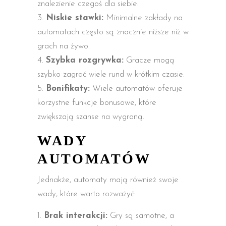
znalezienie czegoś dla siebie.
Niskie stawki:
Minimalne zakłady na
automatach często są znacznie niższe niż w
grach na żywo.
Szybka rozgrywka:
Gracze mogą
szybko zagrać wiele rund w krótkim czasie.
Bonifikaty:
Wiele automatów oferuje
korzystne funkcje bonusowe, które
zwiększają szanse na wygraną.
WADY
AUTOMATÓW
Jednakże, automaty mają również swoje
wady, które warto rozważyć:
Brak interakcji:
Gry są samotne, a