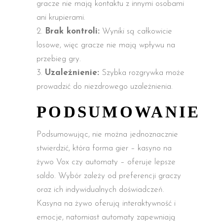
gracze nie mają kontaktu z innymi osobami
ani krupierami.
Brak kontroli:
Wyniki są całkowicie
losowe, więc gracze nie mają wpływu na
przebieg gry.
Uzależnienie:
Szybka rozgrywka może
prowadzić do niezdrowego uzależnienia.
PODSUMOWANIE
Podsumowując, nie można jednoznacznie
stwierdzić, która forma gier – kasyno na
żywo Vox czy automaty – oferuje lepsze
saldo. Wybór zależy od preferencji graczy
oraz ich indywidualnych doświadczeń.
Kasyna na żywo oferują interaktywność i
emocje, natomiast automaty zapewniają