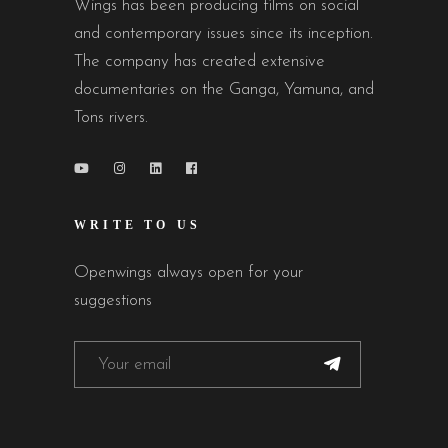
Wings has been producing films on social
and contemporary issues since its inception.
The company has created extensive
documentaries on the Ganga, Yamuna, and
Tons rivers.
WRITE TO US
Openwings always open for your
suggestions