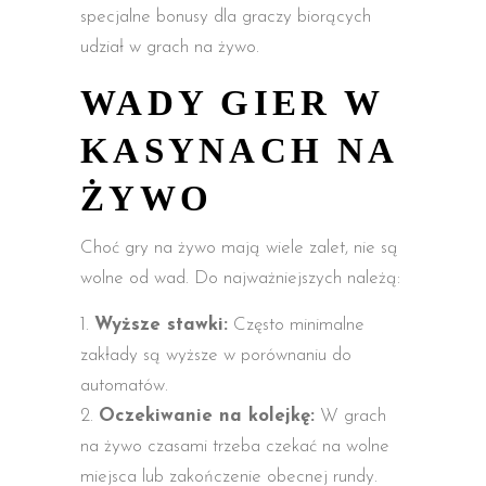
specjalne bonusy dla graczy biorących
udział w grach na żywo.
WADY GIER W
KASYNACH NA
ŻYWO
Choć gry na żywo mają wiele zalet, nie są
wolne od wad. Do najważniejszych należą:
Wyższe stawki:
Często minimalne
zakłady są wyższe w porównaniu do
automatów.
Oczekiwanie na kolejkę:
W grach
na żywo czasami trzeba czekać na wolne
miejsca lub zakończenie obecnej rundy.