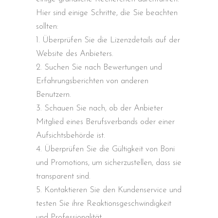
Hier sind einige Schritte, die Sie beachten
sollten:
1. Überprüfen Sie die Lizenzdetails auf der
Website des Anbieters.
2. Suchen Sie nach Bewertungen und
Erfahrungsberichten von anderen
Benutzern.
3. Schauen Sie nach, ob der Anbieter
Mitglied eines Berufsverbands oder einer
Aufsichtsbehörde ist.
4. Überprüfen Sie die Gültigkeit von Boni
und Promotions, um sicherzustellen, dass sie
transparent sind.
5. Kontaktieren Sie den Kundenservice und
testen Sie ihre Reaktionsgeschwindigkeit
und Professionalität.