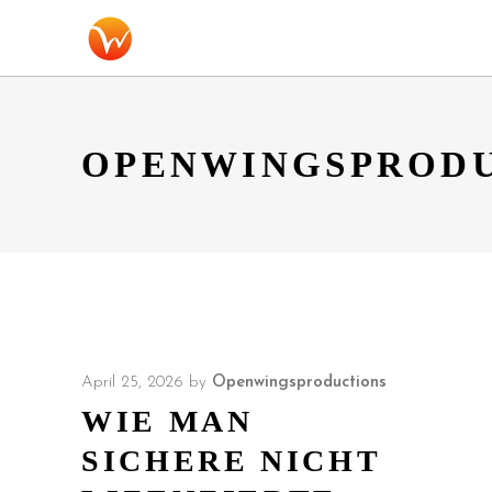
OPENWINGSPROD
April 25, 2026
by
Openwingsproductions
WIE MAN
SICHERE NICHT