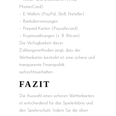
MasterCard)
– E-Wallets (PayPal, Skrill, Neteller)
– Banküberweisungen
– Prepaid-Karten (Paysafecard)
– Kryptowährungen (z. B. Bitcoin)
Die Verfügbarkeit dieser
Zahlungsmethoden zeigt, dass der
Wettanbieter bestrebt ist, eine sichere und
transparente Finanzpolitik
aufrechtzuerhalten.
FAZIT
Die Auswahl eines sicheren Wettanbieters
ist entscheidend für das Spielerlebnis und
den Spielerschutz. Indem Sie die oben