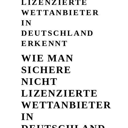
LIZENZIERTE
WETTANBIETER
IN
DEUTSCHLAND
ERKENNT
WIE MAN
SICHERE
NICHT
LIZENZIERTE
WETTANBIETER
IN