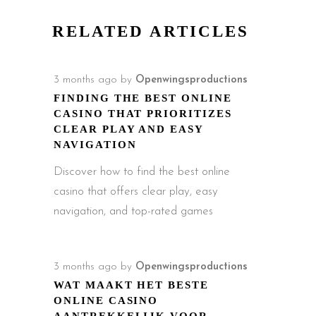
RELATED ARTICLES
3 months ago
by
Openwingsproductions
FINDING THE BEST ONLINE
CASINO THAT PRIORITIZES
CLEAR PLAY AND EASY
NAVIGATION
Discover how to find the best online
casino that offers clear play, easy
navigation, and top-rated games
3 months ago
by
Openwingsproductions
WAT MAAKT HET BESTE
ONLINE CASINO
AANTREKKELIJK VOOR