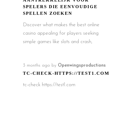
SPELERS DIE EENVOUDIGE
SPELLEN ZOEKEN
Discover what makes the best online
casino appealing for players seeking
simple games like slots and crash,
3 months ago
by
Openwingsproductions
TC-CHECK-HTTPS://TEST1.COM
tc-check https://test1.com