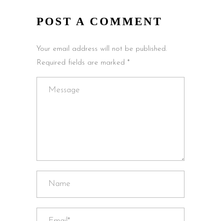
POST A COMMENT
Your email address will not be published.
Required fields are marked *