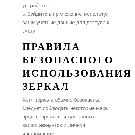
устройство.
Зайдите в приложение, используя
ваши учетные данные для доступа к
счету.
ПРАВИЛА
БЕЗОПАСНОГО
ИСПОЛЬЗОВАНИЯ
ЗЕРКАЛ
Хотя зеркала обычно безопасны,
следует соблюдать некоторые меры
предосторожности для защиты
ваших аккаунтов и личной
информации: