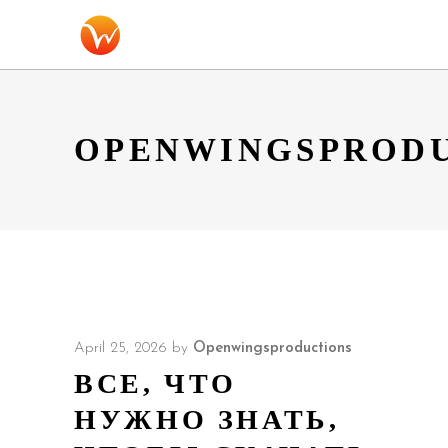
OPENWINGSPROD
April 25, 2026
by
Openwingsproductions
ВСЕ, ЧТО
НУЖНО ЗНАТЬ,