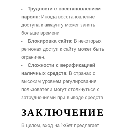
Трудности с восстановлением
пароля:
Иногда восстановление
доступа к аккаунту может занять
больше времени.
Блокировка сайта:
В некоторых
регионах доступ к сайту может быть
ограничен.
Сложности с верификацией
наличных средств:
В странах с
высоким уровнем регулирования
пользователи могут столкнуться с
затруднениями при выводе средств.
ЗАКЛЮЧЕНИЕ
В целом, вход на 1хбет предлагает