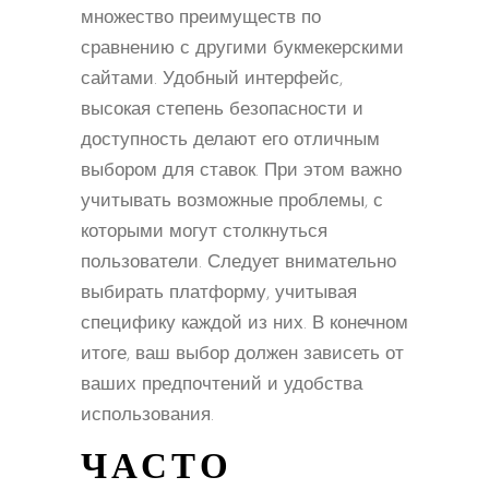
множество преимуществ по
сравнению с другими букмекерскими
сайтами. Удобный интерфейс,
высокая степень безопасности и
доступность делают его отличным
выбором для ставок. При этом важно
учитывать возможные проблемы, с
которыми могут столкнуться
пользователи. Следует внимательно
выбирать платформу, учитывая
специфику каждой из них. В конечном
итоге, ваш выбор должен зависеть от
ваших предпочтений и удобства
использования.
ЧАСТО