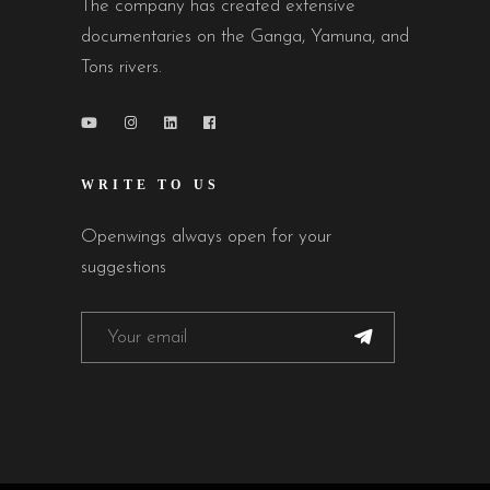
The company has created extensive
documentaries on the Ganga, Yamuna, and
Tons rivers.
WRITE TO US
Openwings always open for your
suggestions