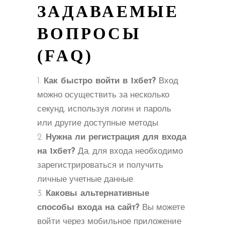
ЗАДАВАЕМЫЕ
ВОПРОСЫ
(FAQ)
Как быстро войти в 1хбет?
Вход
можно осуществить за несколько
секунд, используя логин и пароль
или другие доступные методы.
Нужна ли регистрация для входа
на 1хбет?
Да, для входа необходимо
зарегистрироваться и получить
личные учетные данные.
Каковы альтернативные
способы входа на сайт?
Вы можете
войти через мобильное приложение