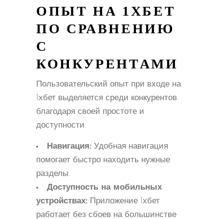
ОПЫТ НА 1ХБЕТ
ПО СРАВНЕНИЮ
С
КОНКУРЕНТАМИ
Пользовательский опыт при входе на
1хбет выделяется среди конкурентов
благодаря своей простоте и
доступности:
Навигация:
Удобная навигация
помогает быстро находить нужные
разделы.
Доступность на мобильных
устройствах:
Приложение 1хбет
работает без сбоев на большинстве