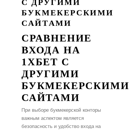
С ДРУГИМИ
БУКМЕКЕРСКИМИ
САЙТАМИ
СРАВНЕНИЕ
ВХОДА НА
1ХБЕТ С
ДРУГИМИ
БУКМЕКЕРСКИМИ
САЙТАМИ
При выборе букмекерской конторы
важным аспектом является
безопасность и удобство входа на