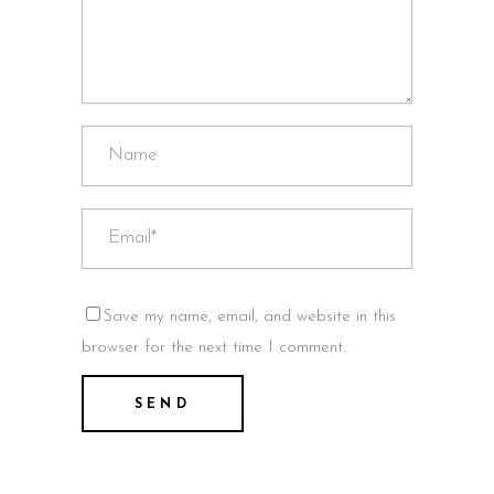
Save my name, email, and website in this
browser for the next time I comment.