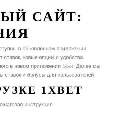
ЫЙ САЙТ:
НИЯ
оступны в обновлённом приложении.
 ставок, новые опции и удобства.
ого в новом приложении 1xbet. Далее мы
 ставок и бонусы для пользователей.
УЗКЕ 1XBET
ошаговая инструкция: