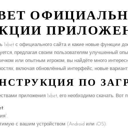
XBET ОФИЦИАЛЬН
КЦИИ ПРИЛОЖЕ
ть 1xbet с официального сайта и какие новые функции д
уется, предлагая своим пользователям улучшенный опыт
вичком или опытным игроком, вы найдёте много интересн
остях, включая обновлённый интерфейс, новые варианты
НСТРУКЦИЯ ПО ЗАГР
твами приложения 1xbet, его необходимо скачать. Вот п
et
.
я”.
имую с вашим устройством (Android или iOS).