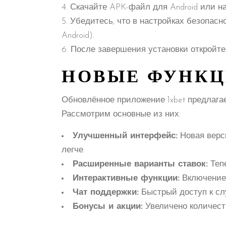
Скачайте APK-файл для Android или на
Убедитесь, что в настройках безопас
Android).
После завершения установки откройте 
НОВЫЕ ФУНКЦ
Обновлённое приложение 1xbet предлага
Рассмотрим основные из них:
Улучшенный интерфейс:
Новая верс
легче.
Расширенные варианты ставок:
Тепе
Интерактивные функции:
Включение 
Чат поддержки:
Быстрый доступ к сл
Бонусы и акции:
Увеличено количеств