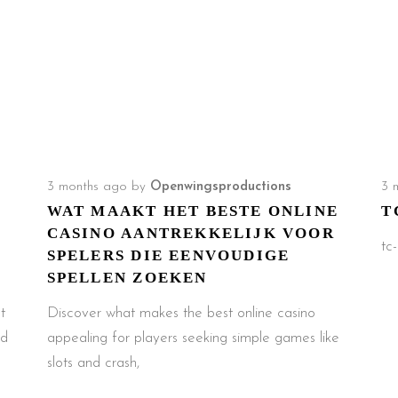
3 months ago
by
Openwingsproductions
3 
WAT MAAKT HET BESTE ONLINE
T
CASINO AANTREKKELIJK VOOR
tc
SPELERS DIE EENVOUDIGE
SPELLEN ZOEKEN
t
Discover what makes the best online casino
ed
appealing for players seeking simple games like
slots and crash,