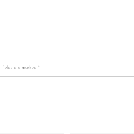
d fields are marked *