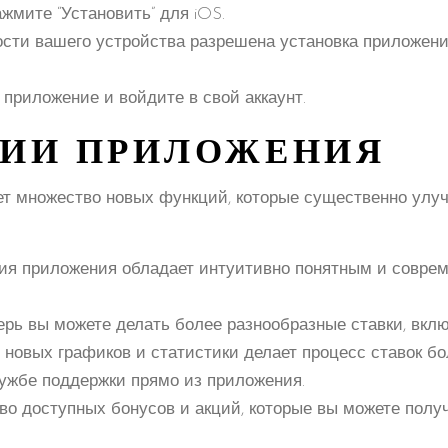
жмите “Установить” для iOS.
ности вашего устройства разрешена установка приложени
приложение и войдите в свой аккаунт.
ИИ ПРИЛОЖЕНИЯ
ет множество новых функций, которые существенно улу
ия приложения обладает интуитивно понятным и соврем
рь вы можете делать более разнообразные ставки, вклю
новых графиков и статистики делает процесс ставок бо
ужбе поддержки прямо из приложения.
о доступных бонусов и акций, которые вы можете получ