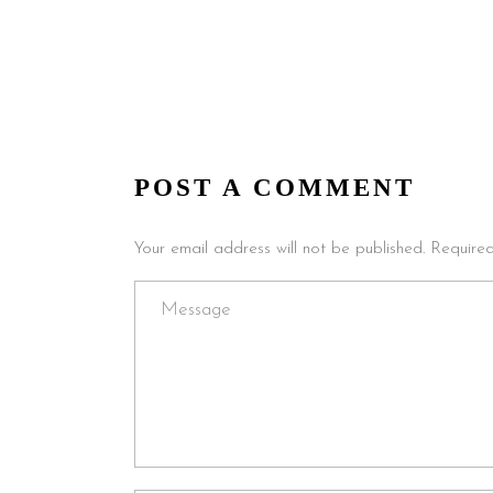
POST A COMMENT
Your email address will not be published. Require