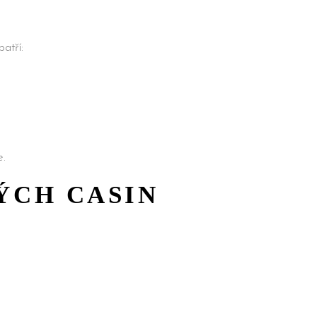
patří:
e.
ÝCH CASIN