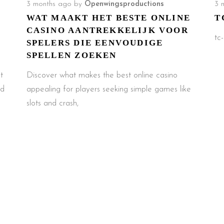
3 months ago
by
Openwingsproductions
3 
WAT MAAKT HET BESTE ONLINE
T
CASINO AANTREKKELIJK VOOR
tc
SPELERS DIE EENVOUDIGE
SPELLEN ZOEKEN
t
Discover what makes the best online casino
ed
appealing for players seeking simple games like
slots and crash,