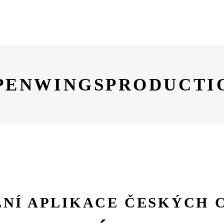
PENWINGSPRODUCTI
NÍ APLIKACE ČESKÝCH 