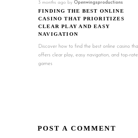
3 months ago
by
Openwingsproductions
FINDING THE BEST ONLINE
CASINO THAT PRIORITIZES
CLEAR PLAY AND EASY
NAVIGATION
Discover how to find the best online casino tha
offers clear play, easy navigation, and top-rat
games
POST A COMMENT