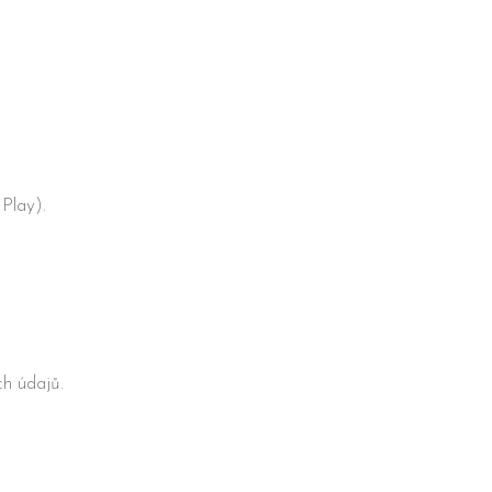
Play).
ch údajů.