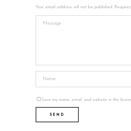
Your email address will not be published. Require
Save my name, email, and website in this brows