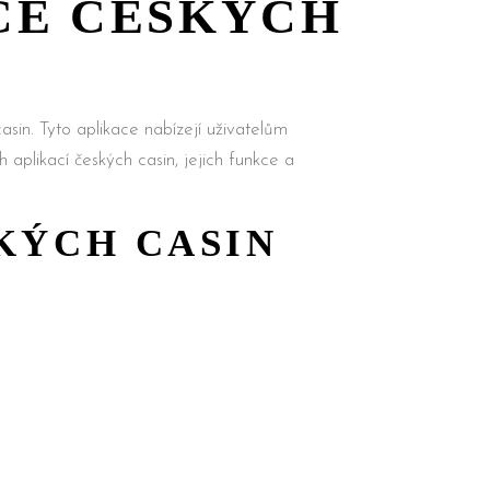
CE ČESKÝCH
asin. Tyto aplikace nabízejí uživatelům
aplikací českých casin, jejich funkce a
KÝCH CASIN