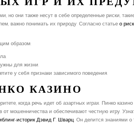
НЫХ ИГР И ИХ ПРЕД
и, но они также несут в себе определенные риски, таки
лем, важно понимать их природу. Согласно статье
о рис
щим образом:
ла.
нужны для жизни.
тите у себя признаки зависимого поведения.
ИНКО КАЗИНО
ритете, когда речь идет об азартных играх. Пинко казин
в от мошенничества и обеспечивают честную игру. Узна
мблинг-историк Дэвид Г. Шварц
. Он делится знаниями о 