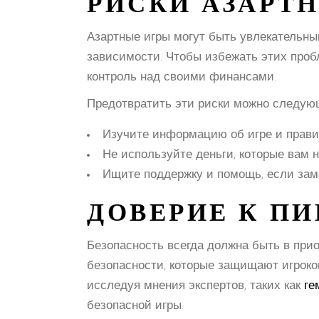
РИСКИ АЗАРТ
Азартные игры могут быть увлекательным
зависимости. Чтобы избежать этих проб
контроль над своими финансами.
Предотвратить эти риски можно следую
Изучите информацию об игре и прави
Не используйте деньги, которые вам 
Ищите поддержку и помощь, если заме
ДОВЕРИЕ К П
Безопасность всегда должна быть в прио
безопасности, которые защищают игроко
исследуя мнения экспертов, таких как
ге
безопасной игры.