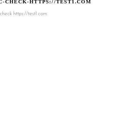
C-CHECK-HTTPS://TEST1.COM
-check https://test1.com