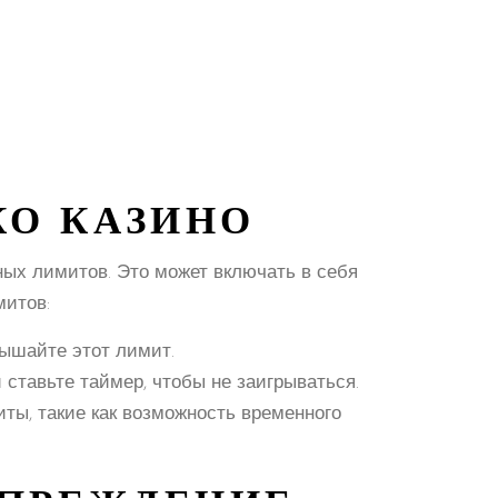
КО КАЗИНО
ных лимитов. Это может включать в себя
митов:
вышайте этот лимит.
 ставьте таймер, чтобы не заигрываться.
ты, такие как возможность временного