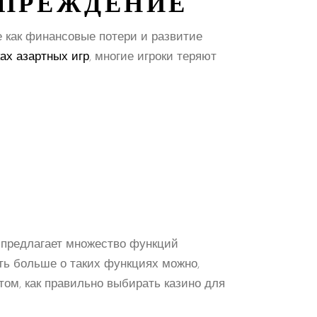
УПРЕЖДЕНИЕ
е как финансовые потери и развитие
ках азартных игр
, многие игроки теряют
о предлагает множество функций
ть больше о таких функциях можно,
том, как правильно выбирать казино для