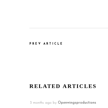
PREV ARTICLE
RELATED ARTICLES
3 months ago
by
Openwingsproductions