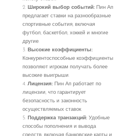
Широкий выбор событий:
Пин Ап
предлагает ставки на разнообразные
спортивные события, включая
футбол, баскетбол, хоккей и многие
другие.
Высокие коэффициенты:
Конкурентоспособные коэффициенты
позволяют игрокам получать более
высокие выигрыши.
Лицензия:
Пин Ап работает по
лицензии, что гарантирует
безопасность и законность
осуществляемых ставок.
Поддержка транзакций:
Удобные
способы пополнения и вывода
средств, включая банковские карты и