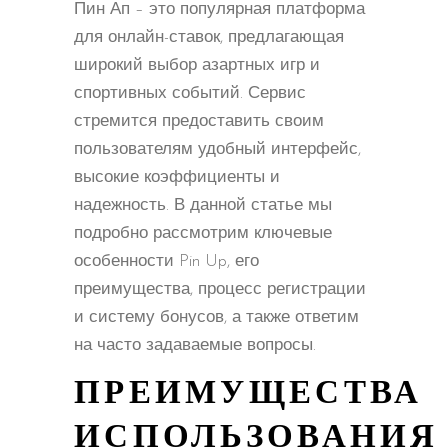
Пин Ап – это популярная платформа
для онлайн-ставок, предлагающая
широкий выбор азартных игр и
спортивных событий. Сервис
стремится предоставить своим
пользователям удобный интерфейс,
высокие коэффициенты и
надежность. В данной статье мы
подробно рассмотрим ключевые
особенности Pin Up, его
преимущества, процесс регистрации
и систему бонусов, а также ответим
на часто задаваемые вопросы.
ПРЕИМУЩЕСТВА
ИСПОЛЬЗОВАНИЯ