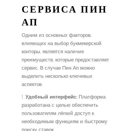
СЕРВИСА ПИН
АП
Одним из основных факторов,
влияющих на выбор букмекерской
конторы, является наличие
преимуществ, которые предоставляет
сервис. В случае Пин Ап можно
выделить несколько ключевых
аспектов:
Удобный интерфейс:
Платформа
разработана с целью обеспечить
пользователям лёгкий доступ к
необходимым функциям и быстрому
поиску ставок.