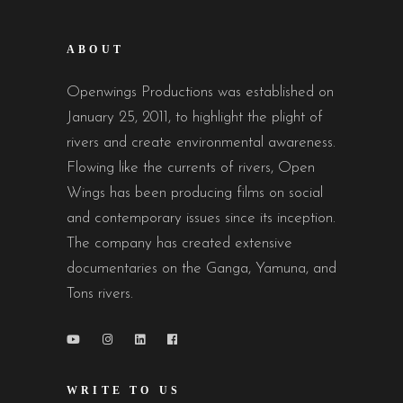
ABOUT
Openwings Productions was established on
January 25, 2011, to highlight the plight of
rivers and create environmental awareness.
Flowing like the currents of rivers, Open
Wings has been producing films on social
and contemporary issues since its inception.
The company has created extensive
documentaries on the Ganga, Yamuna, and
Tons rivers.
WRITE TO US