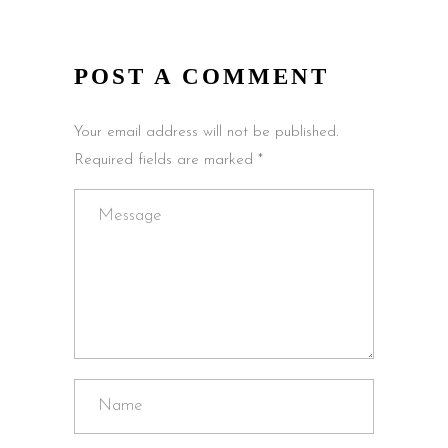
POST A COMMENT
Your email address will not be published.
Required fields are marked *