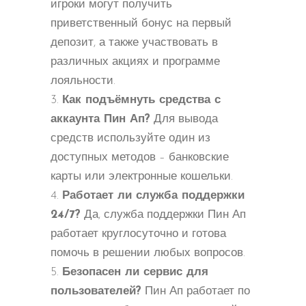
игроки могут получить
приветственный бонус на первый
депозит, а также участвовать в
различных акциях и программе
лояльности.
Как подъёмнуть средства с
аккаунта Пин Ап?
Для вывода
средств используйте один из
доступных методов – банковские
карты или электронные кошельки.
Работает ли служба поддержки
24/7?
Да, служба поддержки Пин Ап
работает круглосуточно и готова
помочь в решении любых вопросов.
Безопасен ли сервис для
пользователей?
Пин Ап работает по