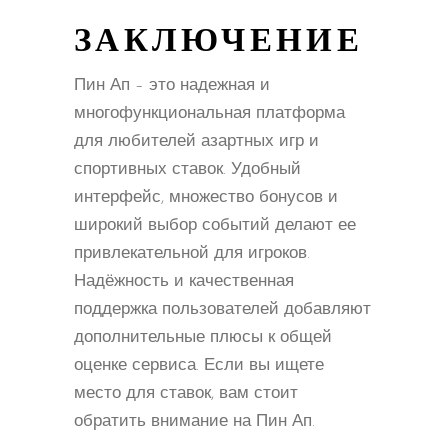
ЗАКЛЮЧЕНИЕ
Пин Ап – это надежная и
многофункциональная платформа
для любителей азартных игр и
спортивных ставок. Удобный
интерфейс, множество бонусов и
широкий выбор событий делают ее
привлекательной для игроков.
Надёжность и качественная
поддержка пользователей добавляют
дополнительные плюсы к общей
оценке сервиса. Если вы ищете
место для ставок, вам стоит
обратить внимание на Пин Ап.