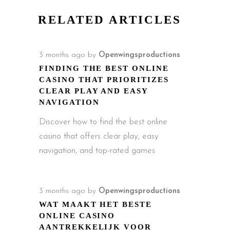
RELATED ARTICLES
3 months ago
by
Openwingsproductions
FINDING THE BEST ONLINE
CASINO THAT PRIORITIZES
CLEAR PLAY AND EASY
NAVIGATION
Discover how to find the best online
casino that offers clear play, easy
navigation, and top-rated games
3 months ago
by
Openwingsproductions
WAT MAAKT HET BESTE
ONLINE CASINO
AANTREKKELIJK VOOR