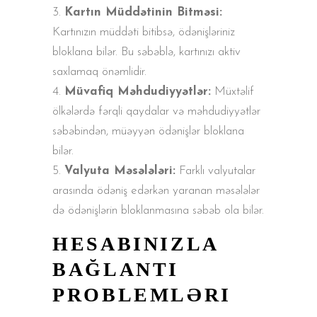
Kartın Müddətinin Bitməsi:
Kartınızın müddəti bitibsə, ödənişləriniz
bloklana bilər. Bu səbəblə, kartınızı aktiv
saxlamaq önəmlidir.
Müvafiq Məhdudiyyətlər:
Müxtəlif
ölkələrdə fərqli qaydalar və məhdudiyyətlər
səbəbindən, müəyyən ödənişlər bloklana
bilər.
Valyuta Məsələləri:
Farklı valyutalar
arasında ödəniş edərkən yaranan məsələlər
də ödənişlərin bloklanmasına səbəb ola bilər.
HESABINIZLA
BAĞLANTI
PROBLEMLƏRI