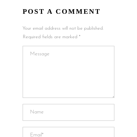
POST A COMMENT
Your email address will not be published.
Required fields are marked *