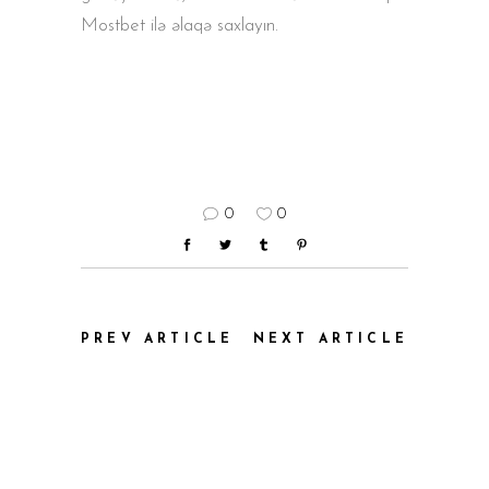
Mostbet ilə əlaqə saxlayın.
0
0
PREV ARTICLE
NEXT ARTICLE