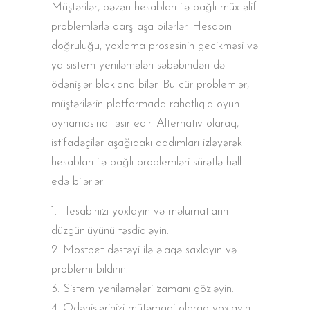
Müştərilər, bəzən hesabları ilə bağlı müxtəlif
problemlərlə qarşılaşa bilərlər. Hesabın
doğruluğu, yoxlama prosesinin gecikməsi və
ya sistem yeniləmələri səbəbindən də
ödənişlər bloklana bilər. Bu cür problemlər,
müştərilərin platformada rahatlıqla oyun
oynamasına təsir edir. Alternativ olaraq,
istifadəçilər aşağıdakı addımları izləyərək
hesabları ilə bağlı problemləri sürətlə həll
edə bilərlər:
Hesabınızı yoxlayın və məlumatların
düzgünlüyünü təsdiqləyin.
Mostbet dəstəyi ilə əlaqə saxlayın və
problemi bildirin.
Sistem yeniləmələri zamanı gözləyin.
Ödənişlərinizi mütəmadi olaraq yoxlayın.