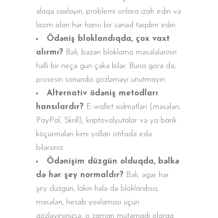
əlaqə saxlayın, problemi onlara izah edin və
lazım olan hər hansı bir sənəd təqdim edin.
Ödəniş bloklandıqda, çox vaxt
alırmı?
Bəli, bəzən bloklama məsələlərinin
həlli bir neçə gün çəkə bilər. Buna görə də,
prosesin sonunda gözləməyi unutmayın.
Alternativ ödəniş metodları
hansılardır?
E-wallet xidmətləri (məsələn,
PayPal, Skrill), kriptovalyutalar və ya bank
köçürmələri kimi yolları istifadə edə
bilərsiniz.
Ödənişim düzgün olduqda, bəlkə
də hər şey normaldır?
Bəli, əgər hər
şey düzgün, lakin hələ də bloklanıbsa,
məsələn, hesab yoxlaması üçün
gözləyirsinizsə, o zaman mütəmadi olaraq