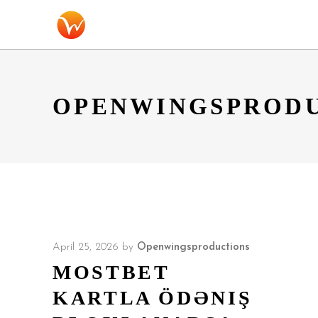
OPENWINGSPROD
April 25, 2026
by
Openwingsproductions
MOSTBET
KARTLA ÖDƏNIŞ