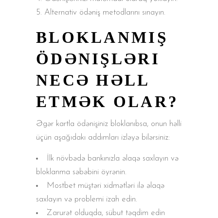
Alternativ ödəniş metodlarını sınayın.
BLOKLANMIŞ
ÖDƏNIŞLƏRI
NECƏ HƏLL
ETMƏK OLAR?
Əgər kartla ödənişiniz bloklanıbsa, onun həlli
üçün aşağıdakı addımları izləyə bilərsiniz:
İlk növbədə bankınızla əlaqə saxlayın və
bloklanma səbəbini öyrənin.
Mostbet müştəri xidmətləri ilə əlaqə
saxlayın və problemi izah edin.
Zarurət olduqda, sübut təqdim edin