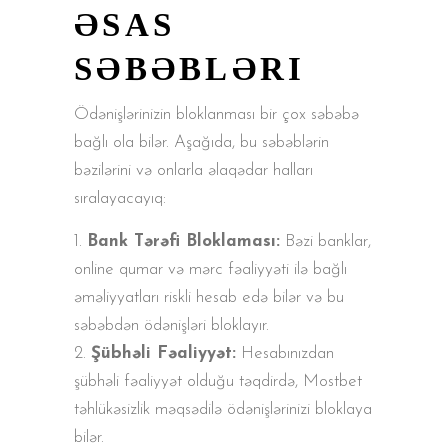
ƏSAS
SƏBƏBLƏRI
Ödənişlərinizin bloklanması bir çox səbəbə
bağlı ola bilər. Aşağıda, bu səbəblərin
bəzilərini və onlarla əlaqədar halları
sıralayacayıq:
Bank Tərəfi Bloklaması:
Bəzi banklar,
online qumar və mərc fəaliyyəti ilə bağlı
əməliyyatları riskli hesab edə bilər və bu
səbəbdən ödənişləri bloklayır.
Şübhəli Fəaliyyət:
Hesabınızdan
şübhəli fəaliyyət olduğu təqdirdə, Mostbet
təhlükəsizlik məqsədilə ödənişlərinizi bloklaya
bilər.