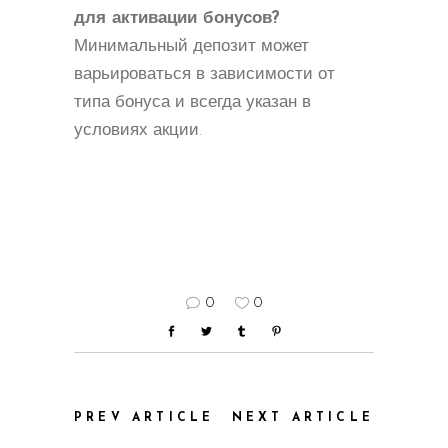
для активации бонусов?
Минимальный депозит может
варьироваться в зависимости от
типа бонуса и всегда указан в
условиях акции.
0
0
PREV ARTICLE
NEXT ARTICLE