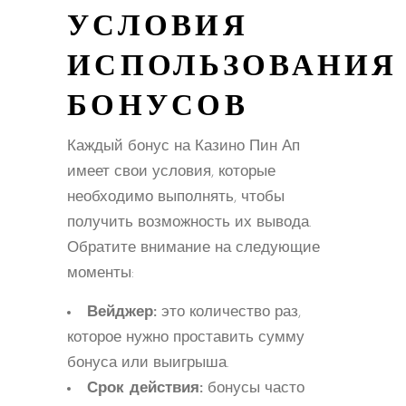
УСЛОВИЯ
ИСПОЛЬЗОВАНИЯ
БОНУСОВ
Каждый бонус на Казино Пин Ап
имеет свои условия, которые
необходимо выполнять, чтобы
получить возможность их вывода.
Обратите внимание на следующие
моменты:
Вейджер:
это количество раз,
которое нужно проставить сумму
бонуса или выигрыша.
Срок действия:
бонусы часто