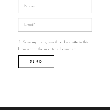
Save my name, email, and website in this
browser for the next time I comment.