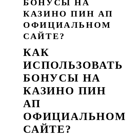
БОНУСЫ НА
КАЗИНО ПИН АП
ОФИЦИАЛЬНОМ
САЙТЕ?
КАК
ИСПОЛЬЗОВАТЬ
БОНУСЫ НА
КАЗИНО ПИН
АП
ОФИЦИАЛЬНОМ
САЙТЕ?