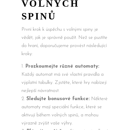
VOLNÝCH
SPINŮ
První krok k úspěchu s volnými spiny je
vědět, jak je správně použít. Než se pustíte
do hraní, doporučujeme provést následující
kroky:
Prozkoumejte různé automaty:
Každý automat má své vlastní pravidla a
výplatní tabulky. Zjistěte, které hry nabízejí
nejlepší návratnost.
Sledujte bonusové funkce:
Některé
automaty mají speciální funkce, které se
aktivují během volných spinů, a mohou
výrazně zvýšit vaše výhry.