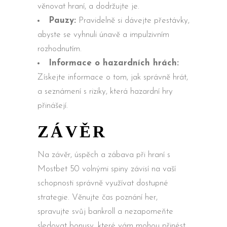
věnovat hraní, a dodržujte je.
Pauzy:
Pravidelně si dávejte přestávky,
abyste se vyhnuli únavě a impulzivním
rozhodnutím.
Informace o hazardních hrách:
Získejte informace o tom, jak správně hrát,
a seznámení s riziky, která hazardní hry
přinášejí.
ZÁVĚR
Na závěr, úspěch a zábava při hraní s
Mostbet 50 volnými spiny závisí na vaší
schopnosti správně využívat dostupné
strategie. Věnujte čas poznání her,
spravujte svůj bankroll a nezapomeňte
sledovat bonusy, které vám mohou přinést