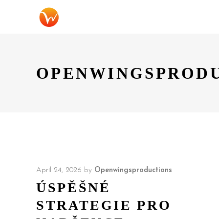
OPENWINGSPROD
April 24, 2026
by
Openwingsproductions
ÚSPĚŠNÉ
STRATEGIE PRO