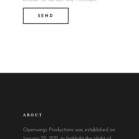
browser for the next time I comment.
ABOUT
Openwings Productions was established on
January 25, 2011, to highlight the plight of