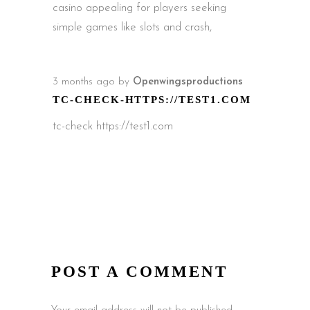
casino appealing for players seeking
simple games like slots and crash,
3 months ago
by
Openwingsproductions
TC-CHECK-HTTPS://TEST1.COM
tc-check https://test1.com
POST A COMMENT