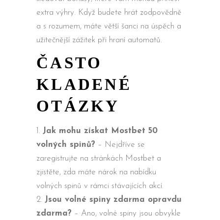
extra výhry. Když budete hrát zodpovědně
a s rozumem, máte větší šanci na úspěch a
užitečnější zážitek při hraní automatů.
ČASTO
KLADENÉ
OTÁZKY
Jak mohu získat Mostbet 50
volných spinů?
– Nejdříve se
zaregistrujte na stránkách Mostbet a
zjistěte, zda máte nárok na nabídku
volných spinů v rámci stávajících akcí.
Jsou volné spiny zdarma opravdu
zdarma?
– Ano, volné spiny jsou obvykle