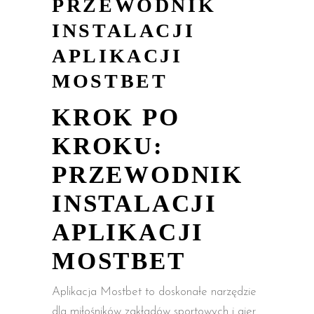
PRZEWODNIK
INSTALACJI
APLIKACJI
MOSTBET
KROK PO
KROKU:
PRZEWODNIK
INSTALACJI
APLIKACJI
MOSTBET
Aplikacja Mostbet to doskonałe narzędzie
dla miłośników zakładów sportowych i gier