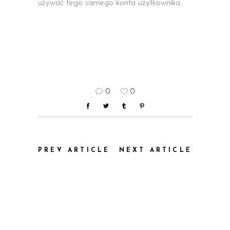
używać tego samego konta użytkownika.
0
0
PREV ARTICLE
NEXT ARTICLE