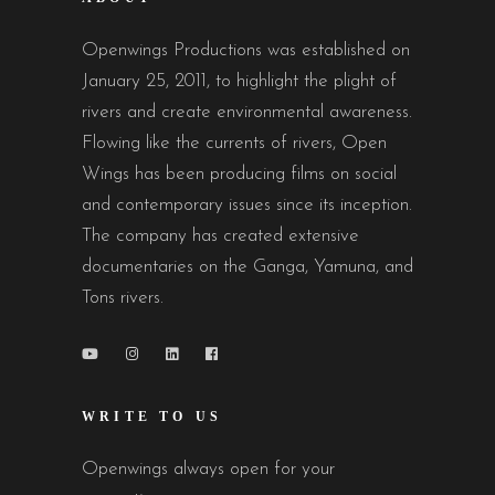
Openwings Productions was established on
January 25, 2011, to highlight the plight of
rivers and create environmental awareness.
Flowing like the currents of rivers, Open
Wings has been producing films on social
and contemporary issues since its inception.
The company has created extensive
documentaries on the Ganga, Yamuna, and
Tons rivers.
WRITE TO US
Openwings always open for your