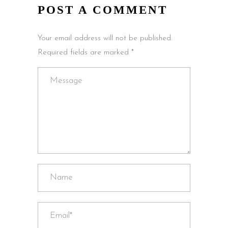
POST A COMMENT
Your email address will not be published.
Required fields are marked *