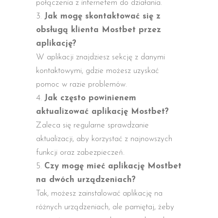
połączenia z internetem do działania.
Jak mogę skontaktować się z
obsługą klienta Mostbet przez
aplikację?
W aplikacji znajdziesz sekcję z danymi
kontaktowymi, gdzie możesz uzyskać
pomoc w razie problemów.
Jak często powinienem
aktualizować aplikację Mostbet?
Zaleca się regularne sprawdzanie
aktualizacji, aby korzystać z najnowszych
funkcji oraz zabezpieczeń.
Czy mogę mieć aplikację Mostbet
na dwóch urządzeniach?
Tak, możesz zainstalować aplikację na
różnych urządzeniach, ale pamiętaj, żeby