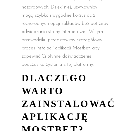
hazardowych. Dzięki niej, użytkownicy
mogą szybko i wygodnie korzystać z
różnorodnych opcji zakładów bez potrzeby
odwiedzania strony internetowej. W tym
przewodniku przedstawimy szczegółowy
proces instalacji aplikacji Mostbet, aby
zapewnić Ci płynne doświadczenie
podczas korzystania z tej platformy.
DLACZEGO
WARTO
ZAINSTALOWAĆ
APLIKACJĘ
MOSTBET?