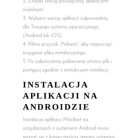
Znajdź sekcję poświęconą aplikacjom
mobilnym.
Wybierz wersję aplikacji odpowiednią
dla Twojego systemu operacyjnego
(Android lub iOS).
Kliknij przycisk „Pobierz”, aby rozpocząć
ściąganie pliku instalacyjnego.
Po zakończeniu pobierania otwórz plik i
postępuj zgodnie z instrukcjami instalacji.
INSTALACJA
APLIKACJI NA
ANDROIDZIE
Instalacja aplikacji Mostbet na
urządzeniach z systemem Android może
wiązać się z koniecznością zmiany ustawień