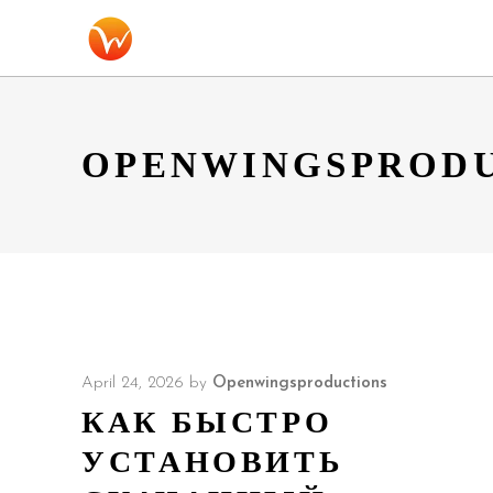
OPENWINGSPROD
April 24, 2026
by
Openwingsproductions
КАК БЫСТРО
УСТАНОВИТЬ