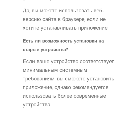
Да, вы можете использовать веб-
версию сайта в браузере, если не
хотите устанавливать приложение.
Есть ли возможность установки на
старые устройства?
Если ваше устройство соответствует
минимальным системным
требованиям, вы сможете установить
приложение, однако рекомендуется
использовать более современные
устройства.