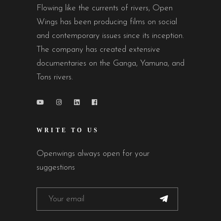
Flowing like the currents of rivers, Open
Wings has been producing films on social
and contemporary issues since its inception.
The company has created extensive
documentaries on the Ganga, Yamuna, and
Tons rivers.
WRITE TO US
Openwings always open for your
suggestions