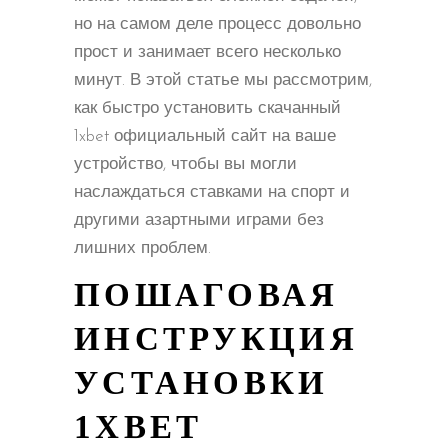
но на самом деле процесс довольно
прост и занимает всего несколько
минут. В этой статье мы рассмотрим,
как быстро установить скачанный
1xbet официальный сайт на ваше
устройство, чтобы вы могли
наслаждаться ставками на спорт и
другими азартными играми без
лишних проблем.
ПОШАГОВАЯ
ИНСТРУКЦИЯ
УСТАНОВКИ
1XBET