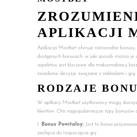
ZROZUMIEN
APLIKACJI 
Aplikacja Mostbet oferuje różnorodne bonusy, 
dostępnych bonusach, w jaki sposób można je u
aspektów jest kluczowe dla maksymalizacji kor
świadome decyzje związane z zakładami i grą w
RODZAJE BONU
W aplikacji Mostbet użytkownicy mogą skorzys
klientów. Oto najpopularniejsze typy bonusów d
Bonus Powitalny:
Jest to bonus przyznawa
zachęca do rozpoczęcia gry.