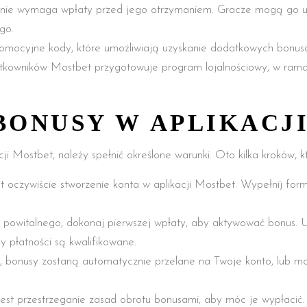
nie wymaga wpłaty przed jego otrzymaniem. Gracze mogą go uzy
go.
omocyjne kody, które umożliwiają uzyskanie dodatkowych bonu
tkowników Mostbet przygotowuje program lojalnościowy, w rama
BONUSY W APLIKACJ
ji Mostbet, należy spełnić określone warunki. Oto kilka kroków,
 oczywiście stworzenie konta w aplikacji Mostbet. Wypełnij formu
owitalnego, dokonaj pierwszej wpłaty, aby aktywować bonus. Up
 płatności są kwalifikowane.
, bonusy zostaną automatycznie przelane na Twoje konto, lub m
st przestrzeganie zasad obrotu bonusami, aby móc je wypłacić