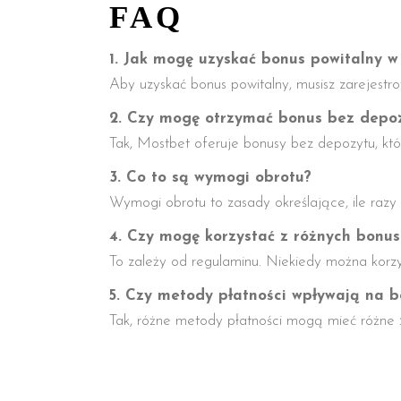
FAQ
1. Jak mogę uzyskać bonus powitalny 
Aby uzyskać bonus powitalny, musisz zarejestr
2. Czy mogę otrzymać bonus bez depo
Tak, Mostbet oferuje bonusy bez depozytu, któ
3. Co to są wymogi obrotu?
Wymogi obrotu to zasady określające, ile razy
4. Czy mogę korzystać z różnych bonu
To zależy od regulaminu. Niekiedy można korzy
5. Czy metody płatności wpływają na 
Tak, różne metody płatności mogą mieć różne 