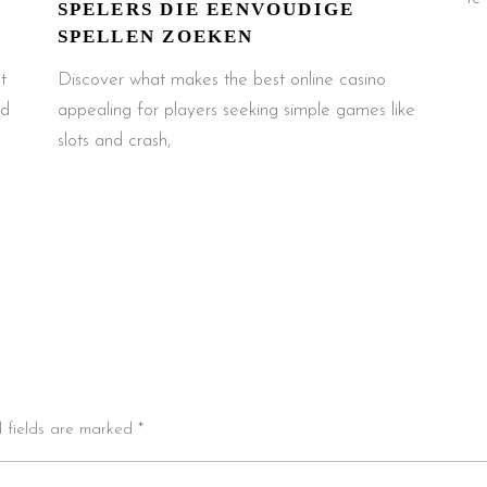
SPELERS DIE EENVOUDIGE
SPELLEN ZOEKEN
t
Discover what makes the best online casino
ed
appealing for players seeking simple games like
slots and crash,
d fields are marked *