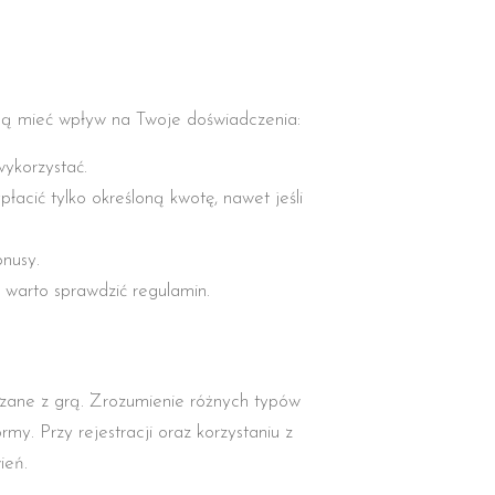
gą mieć wpływ na Twoje doświadczenia:
ykorzystać.
acić tylko określoną kwotę, nawet jeśli
nusy.
 warto sprawdzić regulamin.
zane z grą. Zrozumienie różnych typów
my. Przy rejestracji oraz korzystaniu z
ień.