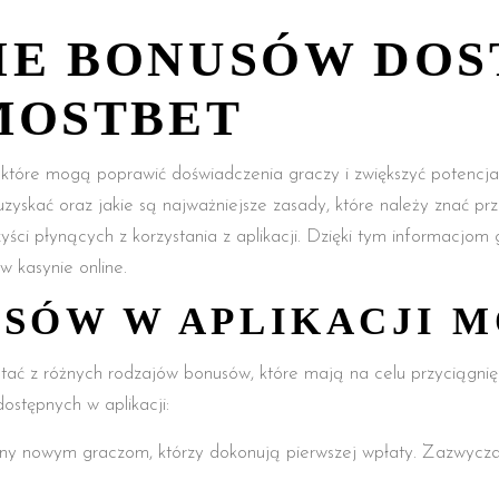
IE BONUSÓW DOS
MOSTBET
które mogą poprawić doświadczenia graczy i zwiększyć potencjał
zyskać oraz jakie są najważniejsze zasady, które należy znać pr
zyści płynących z korzystania z aplikacji. Dzięki tym informacj
 kasynie online.
SÓW W APLIKACJI 
tać z różnych rodzajów bonusów, które mają na celu przyciągnię
ostępnych w aplikacji:
ny nowym graczom, którzy dokonują pierwszej wpłaty. Zazwycza