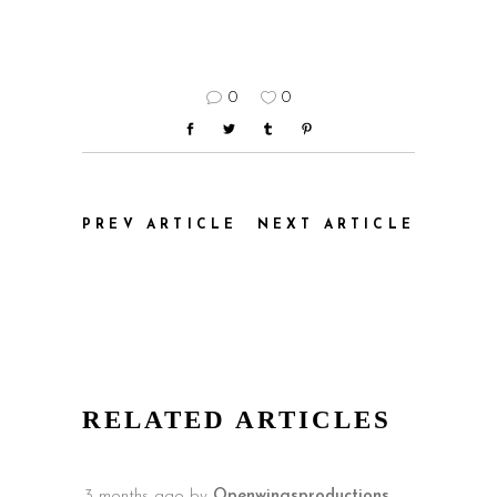
0
0
PREV ARTICLE
NEXT ARTICLE
RELATED ARTICLES
3 months ago
by
Openwingsproductions