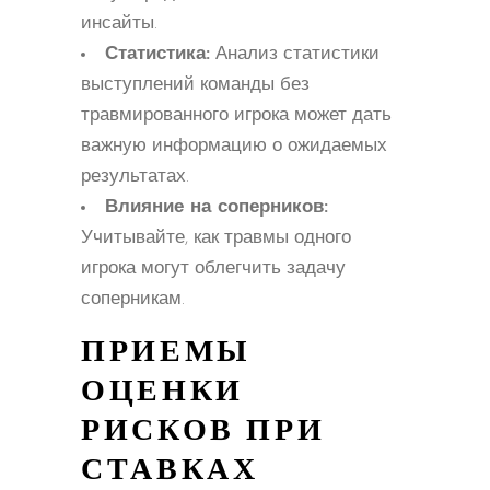
инсайты.
Статистика:
Анализ статистики
выступлений команды без
травмированного игрока может дать
важную информацию о ожидаемых
результатах.
Влияние на соперников:
Учитывайте, как травмы одного
игрока могут облегчить задачу
соперникам.
ПРИЕМЫ
ОЦЕНКИ
РИСКОВ ПРИ
СТАВКАХ