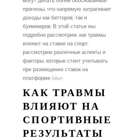
могут делать более обоснованные
прогнозы, что напрямую затрагивает
доходы как бетторов, так и
букмекеров. В этой статье мы
подробно рассмотрим, как травмы
влияют на ставки на спорт,
рассмотрим различные аспекты и
факторы, которые стоит учитывать
при размещении ставок на
платформе 1xbet.
КАК ТРАВМЫ
ВЛИЯЮТ НА
СПОРТИВНЫЕ
РЕЗУЛЬТАТЫ