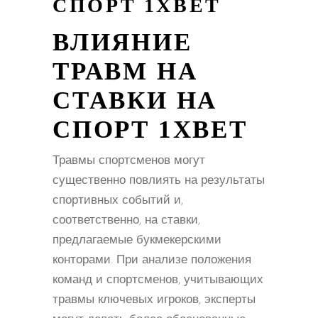
СПОРТ 1XBET
ВЛИЯНИЕ
ТРАВМ НА
СТАВКИ НА
СПОРТ 1XBET
Травмы спортсменов могут
существенно повлиять на результаты
спортивных событий и,
соответственно, на ставки,
предлагаемые букмекерскими
конторами. При анализе положения
команд и спортсменов, учитывающих
травмы ключевых игроков, эксперты