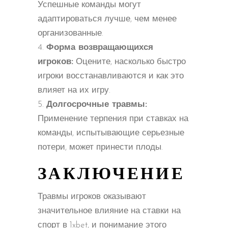
Успешные команды могут
адаптироваться лучше, чем менее
организованные.
Форма возвращающихся
игроков:
Оцените, насколько быстро
игроки восстанавливаются и как это
влияет на их игру.
Долгосрочные травмы:
Применение терпения при ставках на
команды, испытывающие серьезные
потери, может принести плоды.
ЗАКЛЮЧЕНИЕ
Травмы игроков оказывают
значительное влияние на ставки на
спорт в 1xbet, и понимание этого