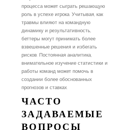
процесса может сыграть решающую
роль в успехе игрока. Учитывая, как
травмы влияют на командную
динамику и результативность,
беттеры могут принимать более
взвешенные решения и избегать
рисков. Постоянная аналитика,
внимательное изучение статистики и
работы команд может помочь в
создании более обоснованных
прогнозов и ставках.
ЧАСТО
ЗАДАВАЕМЫЕ
ВОПРОСЫ