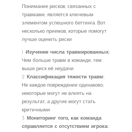
Понимание рисков, связанных с
травмами, является ключевым
элементом успешного беттинга. Вот
несколько приемов, которые помогут
лучше оценить риски:
Изучение числа травмированных:
Чем больше травм в команде, тем
выше риск её неудачи.
Классификация тяжести травм:
Не каждое повреждение одинаково;
некоторые могут не влиять на
результат, а другие могут стать
критичными.
Мониторинг того, как команда
справляется с отсутствием игрока: