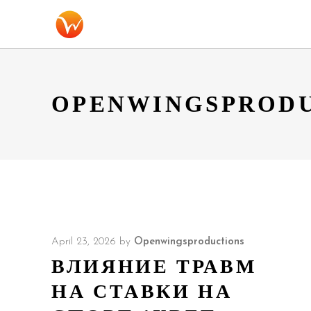
OPENWINGSPROD
April 23, 2026
by
Openwingsproductions
ВЛИЯНИЕ ТРАВМ
НА СТАВКИ НА