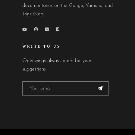
documentaries on the Ganga, Yamuna, and
Tons rivers.
WRITE TO US
Openwings always open for your
suggestions