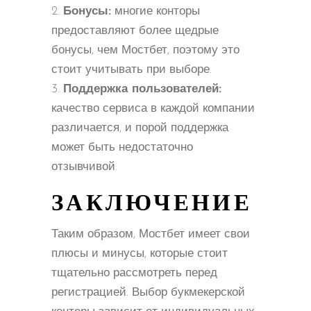
Бонусы:
многие конторы
предоставляют более щедрые
бонусы, чем Мостбет, поэтому это
стоит учитывать при выборе.
Поддержка пользователей:
качество сервиса в каждой компании
различается, и порой поддержка
может быть недостаточно
отзывчивой.
ЗАКЛЮЧЕНИЕ
Таким образом, Мостбет имеет свои
плюсы и минусы, которые стоит
тщательно рассмотреть перед
регистрацией. Выбор букмекерской