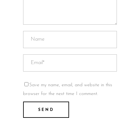
Save my name, email, and website in this
browser for the next time I comment.