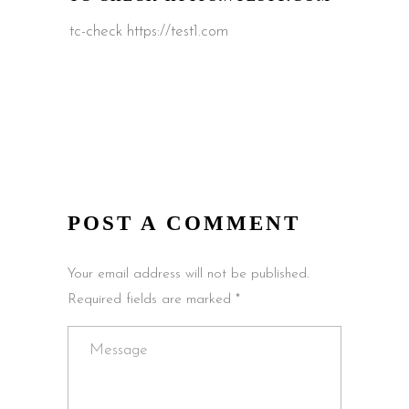
tc-check https://test1.com
POST A COMMENT
Your email address will not be published.
Required fields are marked *