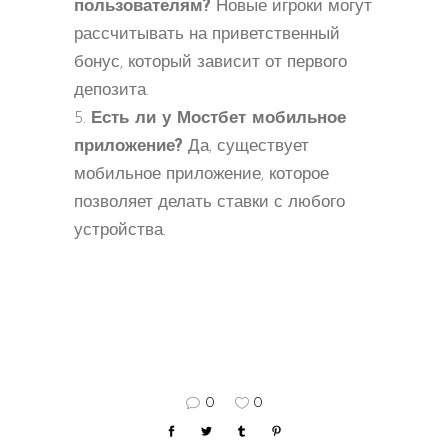
пользователям?
Новые игроки могут
рассчитывать на приветственный
бонус, который зависит от первого
депозита.
Есть ли у Мостбет мобильное
приложение?
Да, существует
мобильное приложение, которое
позволяет делать ставки с любого
устройства.
0
0