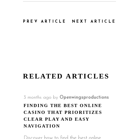
PREV ARTICLE
NEXT ARTICLE
RELATED ARTICLES
3 months ago
by
Openwingsproductions
FINDING THE BEST ONLINE
CASINO THAT PRIORITIZES
CLEAR PLAY AND EASY
NAVIGATION
Discover how to find the best online