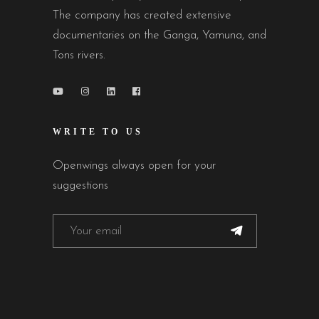
The company has created extensive
documentaries on the Ganga, Yamuna, and
Tons rivers.
WRITE TO US
Openwings always open for your
suggestions