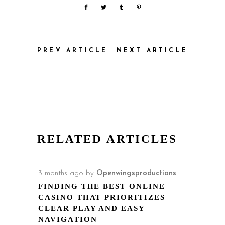
PREV ARTICLE
NEXT ARTICLE
RELATED ARTICLES
3 months ago
by
Openwingsproductions
FINDING THE BEST ONLINE
CASINO THAT PRIORITIZES
CLEAR PLAY AND EASY
NAVIGATION