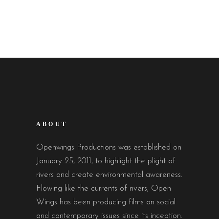
ABOUT
Openwings Productions was established on
January 25, 2011, to highlight the plight of
rivers and create environmental awareness.
Flowing like the currents of rivers, Open
Wings has been producing films on social
and contemporary issues since its inception.