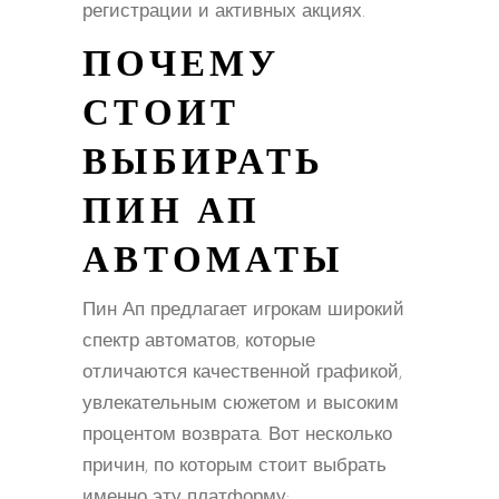
регистрации и активных акциях.
ПОЧЕМУ
СТОИТ
ВЫБИРАТЬ
ПИН АП
АВТОМАТЫ
Пин Ап предлагает игрокам широкий
спектр автоматов, которые
отличаются качественной графикой,
увлекательным сюжетом и высоким
процентом возврата. Вот несколько
причин, по которым стоит выбрать
именно эту платформу: