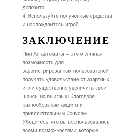
депозита.
Используйте полученные средства
и наслаждайтесь игрой!
ЗАКЛЮЧЕНИЕ
Пин Ап автоматы — это отличная
возможность для
зарегистрированных пользователей
получать удовольствие от азартных
игр и существенно увеличить свои
шансы на выигрыш благодаря
разнообразным акциям и
привлекательным бонусам.
Убедитесь, что вы воспользовались
всеми возможностями, которые