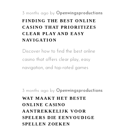
3 months ago
by
Openwingsproductions
FINDING THE BEST ONLINE
CASINO THAT PRIORITIZES
CLEAR PLAY AND EASY
NAVIGATION
Discover how to find the best online
casino that offers clear play, easy
navigation, and top-rated games
3 months ago
by
Openwingsproductions
WAT MAAKT HET BESTE
ONLINE CASINO
AANTREKKELIJK VOOR
SPELERS DIE EENVOUDIGE
SPELLEN ZOEKEN