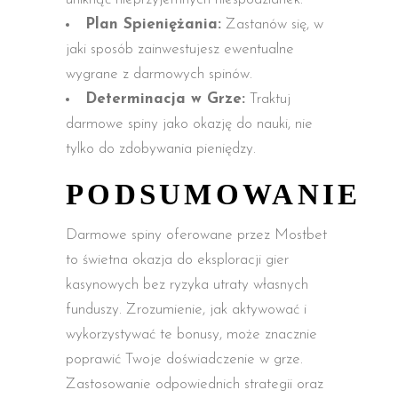
Plan Spieniężania:
Zastanów się, w
jaki sposób zainwestujesz ewentualne
wygrane z darmowych spinów.
Determinacja w Grze:
Traktuj
darmowe spiny jako okazję do nauki, nie
tylko do zdobywania pieniędzy.
PODSUMOWANIE
Darmowe spiny oferowane przez Mostbet
to świetna okazja do eksploracji gier
kasynowych bez ryzyka utraty własnych
funduszy. Zrozumienie, jak aktywować i
wykorzystywać te bonusy, może znacznie
poprawić Twoje doświadczenie w grze.
Zastosowanie odpowiednich strategii oraz