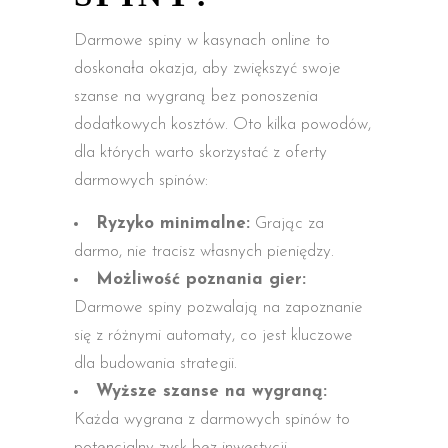
Darmowe spiny w kasynach online to
doskonała okazja, aby zwiększyć swoje
szanse na wygraną bez ponoszenia
dodatkowych kosztów. Oto kilka powodów,
dla których warto skorzystać z oferty
darmowych spinów:
Ryzyko minimalne:
Grając za
darmo, nie tracisz własnych pieniędzy.
Możliwość poznania gier:
Darmowe spiny pozwalają na zapoznanie
się z różnymi automaty, co jest kluczowe
dla budowania strategii.
Wyższe szanse na wygraną:
Każda wygrana z darmowych spinów to
potencjalny zysk bez inwestycji.