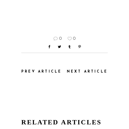
0
0
PREV ARTICLE
NEXT ARTICLE
RELATED ARTICLES