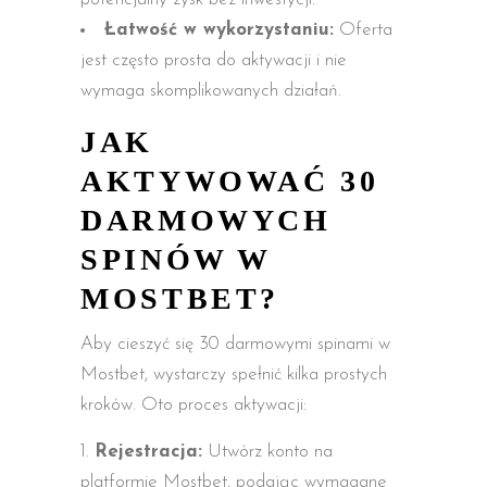
Łatwość w wykorzystaniu:
Oferta
jest często prosta do aktywacji i nie
wymaga skomplikowanych działań.
JAK
AKTYWOWAĆ 30
DARMOWYCH
SPINÓW W
MOSTBET?
Aby cieszyć się 30 darmowymi spinami w
Mostbet, wystarczy spełnić kilka prostych
kroków. Oto proces aktywacji:
Rejestracja:
Utwórz konto na
platformie Mostbet, podając wymagane