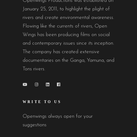
Openwings Productions was established on
January 25, 2011, to highlight the plight of
rivers and create environmental awareness.
Flowing like the currents of rivers, Open
Wings has been producing films on social
and contemporary issues since its inception.
The company has created extensive
documentaries on the Ganga, Yamuna, and
Tons rivers.
WRITE TO US
Openwings always open for your
suggestions