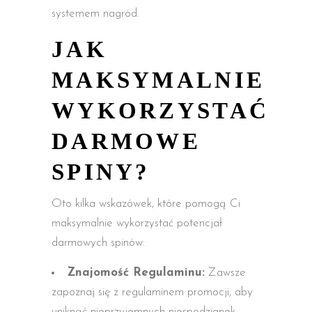
systemem nagród.
JAK
MAKSYMALNIE
WYKORZYSTAĆ
DARMOWE
SPINY?
Oto kilka wskazówek, które pomogą Ci
maksymalnie wykorzystać potencjał
darmowych spinów:
Znajomość Regulaminu:
Zawsze
zapoznaj się z regulaminem promocji, aby
uniknąć nieprzyjemnych niespodzianek.