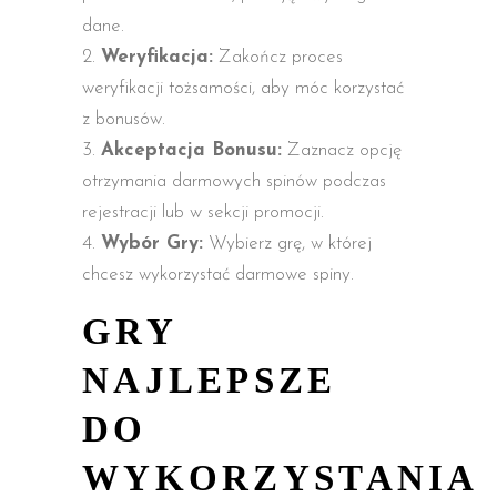
dane.
Weryfikacja:
Zakończ proces
weryfikacji tożsamości, aby móc korzystać
z bonusów.
Akceptacja Bonusu:
Zaznacz opcję
otrzymania darmowych spinów podczas
rejestracji lub w sekcji promocji.
Wybór Gry:
Wybierz grę, w której
chcesz wykorzystać darmowe spiny.
GRY
NAJLEPSZE
DO
WYKORZYSTANIA