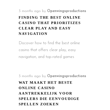
3 months ago
by
Openwingsproductions
FINDING THE BEST ONLINE
CASINO THAT PRIORITIZES
CLEAR PLAY AND EASY
NAVIGATION
Discover how to find the best online
casino that offers clear play, easy
navigation, and top-rated games
3 months ago
by
Openwingsproductions
WAT MAAKT HET BESTE
ONLINE CASINO
AANTREKKELIJK VOOR
SPELERS DIE EENVOUDIGE
SPELLEN ZOEKEN