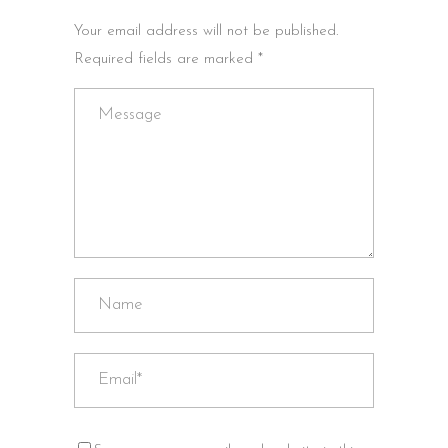
Your email address will not be published.
Required fields are marked *