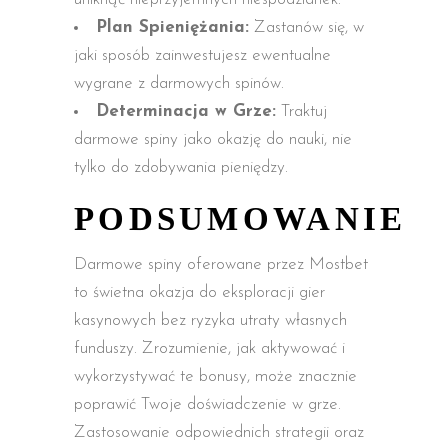
Plan Spieniężania:
Zastanów się, w
jaki sposób zainwestujesz ewentualne
wygrane z darmowych spinów.
Determinacja w Grze:
Traktuj
darmowe spiny jako okazję do nauki, nie
tylko do zdobywania pieniędzy.
PODSUMOWANIE
Darmowe spiny oferowane przez Mostbet
to świetna okazja do eksploracji gier
kasynowych bez ryzyka utraty własnych
funduszy. Zrozumienie, jak aktywować i
wykorzystywać te bonusy, może znacznie
poprawić Twoje doświadczenie w grze.
Zastosowanie odpowiednich strategii oraz