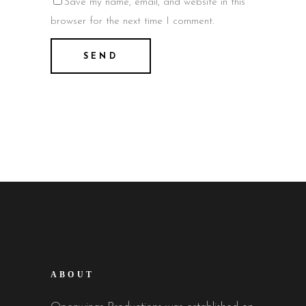
Save my name, email, and website in this
browser for the next time I comment.
ABOUT