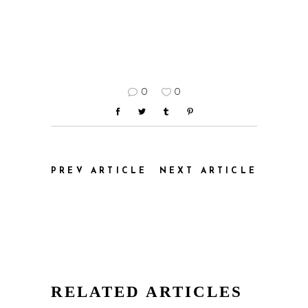
0
0
PREV ARTICLE
NEXT ARTICLE
RELATED ARTICLES