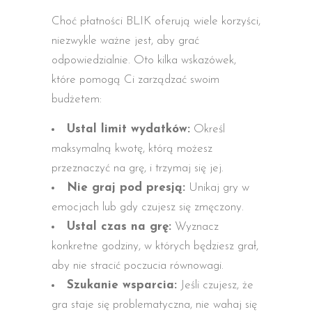
Choć płatności BLIK oferują wiele korzyści,
niezwykle ważne jest, aby grać
odpowiedzialnie. Oto kilka wskazówek,
które pomogą Ci zarządzać swoim
budżetem:
Ustal limit wydatków:
Określ
maksymalną kwotę, którą możesz
przeznaczyć na grę, i trzymaj się jej.
Nie graj pod presją:
Unikaj gry w
emocjach lub gdy czujesz się zmęczony.
Ustal czas na grę:
Wyznacz
konkretne godziny, w których będziesz grał,
aby nie stracić poczucia równowagi.
Szukanie wsparcia:
Jeśli czujesz, że
gra staje się problematyczna, nie wahaj się