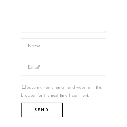
Save my name, email, and website in this
browser for the next time I comment.