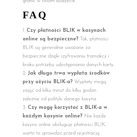
granic w swoim budżecie.
FAQ
Czy płatności BLIK w kasynach
online są bezpieczne?
Tak, płatności
BLIK są generalnie uważane za
bezpieczne dzięki szyfrowaniu transakcji i
braku potrzeby udostępniania danych karty.
Jak długo trwa wypłata środków
przy użyciu BLIK-a?
Wypłaty mogą
zająć od kilku minut do kilku godzin
zależnie od polityki danego kasyna.
Czy mogę korzystać z BLIK-a w
każdym kasynie online?
Nie każde
kasyno online obsługuje płatności BLIK,
warto to sprawdzić przed rejestracją.