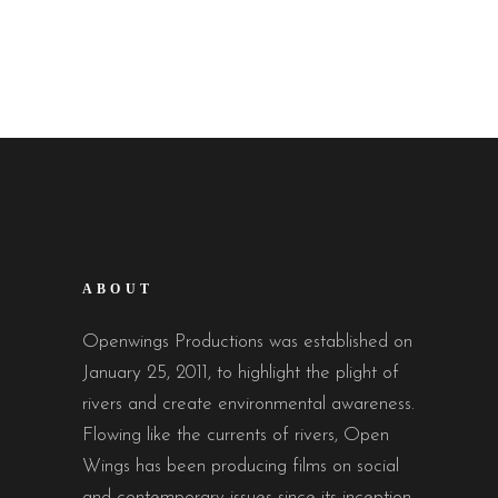
ABOUT
Openwings Productions was established on
January 25, 2011, to highlight the plight of
rivers and create environmental awareness.
Flowing like the currents of rivers, Open
Wings has been producing films on social
and contemporary issues since its inception.