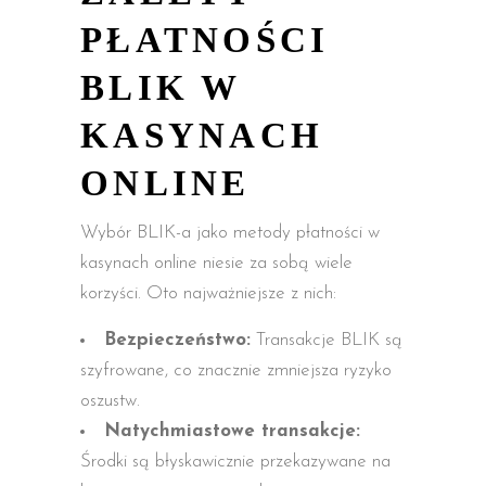
PŁATNOŚCI
BLIK W
KASYNACH
ONLINE
Wybór BLIK-a jako metody płatności w
kasynach online niesie za sobą wiele
korzyści. Oto najważniejsze z nich:
Bezpieczeństwo:
Transakcje BLIK są
szyfrowane, co znacznie zmniejsza ryzyko
oszustw.
Natychmiastowe transakcje:
Środki są błyskawicznie przekazywane na