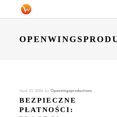
OPENWINGSPROD
April 23, 2026
by
Openwingsproductions
BEZPIECZNE
PŁATNOŚCI: