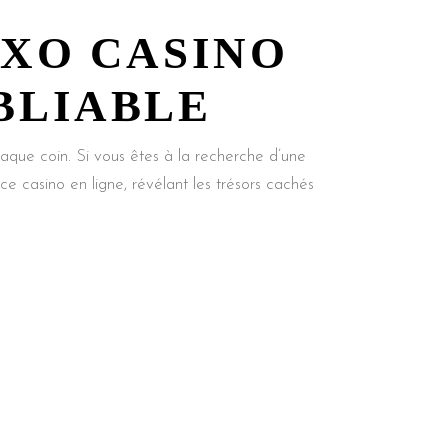
EXO CASINO
BLIABLE
chaque coin. Si vous êtes à la recherche d’une
ce casino en ligne, révélant les trésors cachés