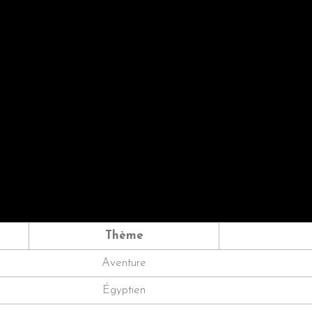
Thème
Aventure
Égyptien