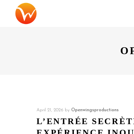
O
April 21, 2026
by
Openwingsproductions
L’ENTRÉE SECRÈT
EXPÉRIENCE INO