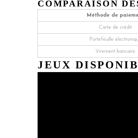
COMPARAISON DE
Méthode de paiem
Carte de crédit
Portefeuille électroniq
Virement bancaire
JEUX DISPONI