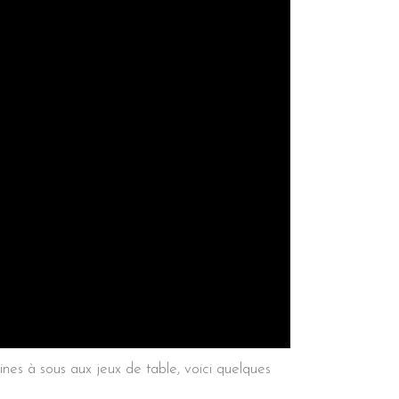
s à sous aux jeux de table, voici quelques