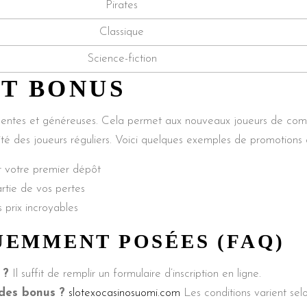
Pirates
Classique
Science-fiction
T BONUS
quentes et généreuses. Cela permet aux nouveaux joueurs de co
lité des joueurs réguliers. Voici quelques exemples de promotions
 votre premier dépôt
tie de vos pertes
prix incroyables
UEMMENT POSÉES (FAQ)
 ?
Il suffit de remplir un formulaire d’inscription en ligne.
 des bonus ?
slotexocasinosuomi.com
Les conditions varient selo