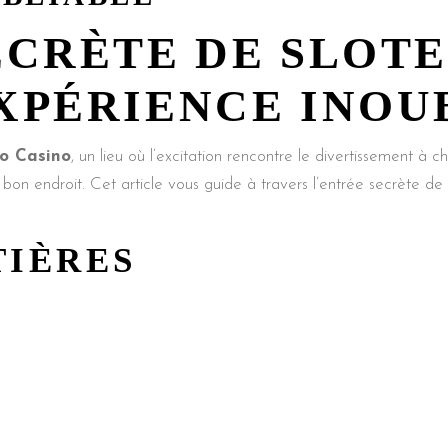
ECRÈTE DE SLOT
XPÉRIENCE INOU
xo Casino
, un lieu où l’excitation rencontre le divertissement à 
bon endroit. Cet article vous guide à travers l’entrée secrète de 
TIÈRES