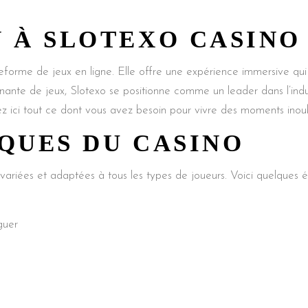
 À SLOTEXO CASINO
teforme de jeux en ligne. Elle offre une expérience immersive qu
nnante de jeux, Slotexo se positionne comme un leader dans l’ind
z ici tout ce dont vous avez besoin pour vivre des moments inoub
QUES DU CASINO
variées et adaptées à tous les types de joueurs. Voici quelques é
iguer