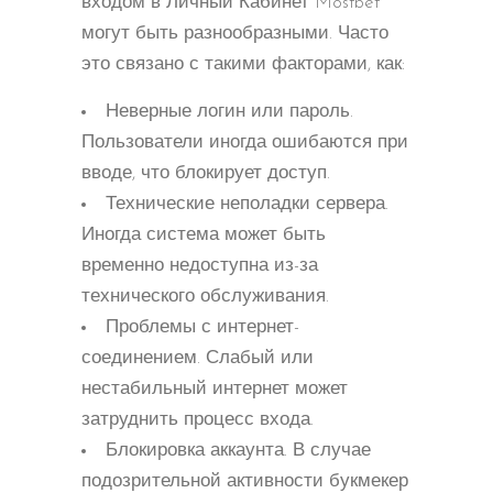
входом в Личный Кабинет Mostbet
могут быть разнообразными. Часто
это связано с такими факторами, как:
Неверные логин или пароль.
Пользователи иногда ошибаются при
вводе, что блокирует доступ.
Технические неполадки сервера.
Иногда система может быть
временно недоступна из-за
технического обслуживания.
Проблемы с интернет-
соединением. Слабый или
нестабильный интернет может
затруднить процесс входа.
Блокировка аккаунта. В случае
подозрительной активности букмекер