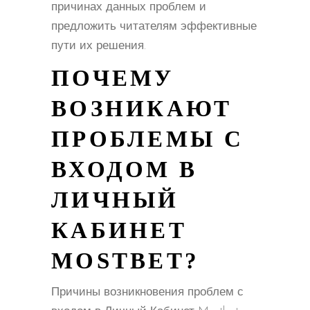
причинах данных проблем и
предложить читателям эффективные
пути их решения.
ПОЧЕМУ
ВОЗНИКАЮТ
ПРОБЛЕМЫ С
ВХОДОМ В
ЛИЧНЫЙ
КАБИНЕТ
MOSTBET?
Причины возникновения проблем с