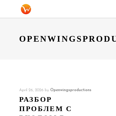
OPENWINGSPROD
April 26, 2026
by
Openwingsproductions
РАЗБОР
ПРОБЛЕМ С