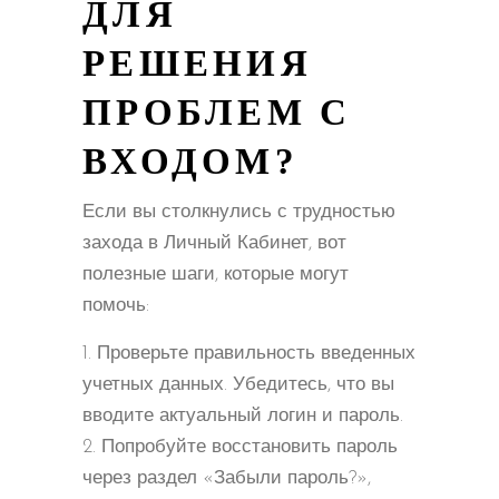
ДЛЯ
РЕШЕНИЯ
ПРОБЛЕМ С
ВХОДОМ?
Если вы столкнулись с трудностью
захода в Личный Кабинет, вот
полезные шаги, которые могут
помочь:
Проверьте правильность введенных
учетных данных. Убедитесь, что вы
вводите актуальный логин и пароль.
Попробуйте восстановить пароль
через раздел «Забыли пароль?»,