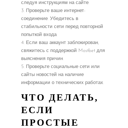
следуя инструкциям на сайте.
Проверьте ваше интернет-
соединение. Убедитесь в
стабильности сети перед повторной
попыткой входа.
Если ваш аккаунт заблокирован,
свяжитесь с поддержкой Mostbet для
выяснения причин.
Проверьте социальные сети или
сайты новостей на наличие
информации о технических работах.
ЧТО ДЕЛАТЬ,
ЕСЛИ
ПРОСТЫЕ