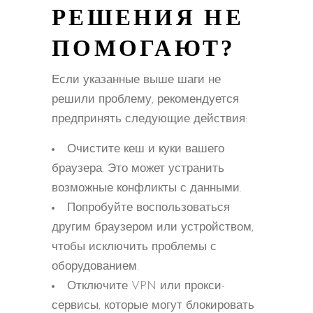
РЕШЕНИЯ НЕ
ПОМОГАЮТ?
Если указанные выше шаги не
решили проблему, рекомендуется
предпринять следующие действия:
Очистите кеш и куки вашего
браузера. Это может устранить
возможные конфликты с данными.
Попробуйте воспользоваться
другим браузером или устройством,
чтобы исключить проблемы с
оборудованием.
Отключите VPN или прокси-
сервисы, которые могут блокировать