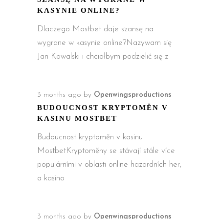
KASYNIE ONLINE?
Dlaczego Mostbet daje szansę na
wygrane w kasynie online?Nazywam się
Jan Kowalski i chciałbym podzielić się z
3 months ago
by
Openwingsproductions
BUDOUCNOST KRYPTOMĚN V
KASINU MOSTBET
Budoucnost kryptoměn v kasinu
MostbetKryptoměny se stávají stále více
populárními v oblasti online hazardních her,
a kasino
3 months ago
by
Openwingsproductions