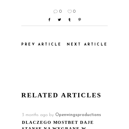
0
0
PREV ARTICLE
NEXT ARTICLE
RELATED ARTICLES
3 months ago
by
Openwingsproductions
DLACZEGO MOSTBET DAJE
SZANSĘ NA WYGRANE W