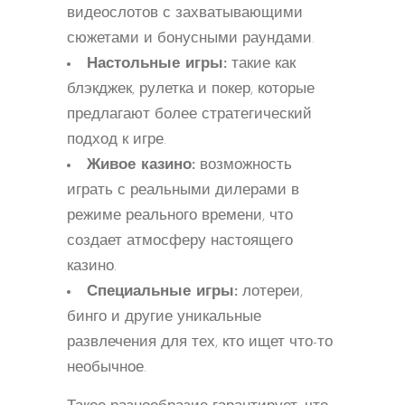
видеослотов с захватывающими
сюжетами и бонусными раундами.
Настольные игры:
такие как
блэкджек, рулетка и покер, которые
предлагают более стратегический
подход к игре.
Живое казино:
возможность
играть с реальными дилерами в
режиме реального времени, что
создает атмосферу настоящего
казино.
Специальные игры:
лотереи,
бинго и другие уникальные
развлечения для тех, кто ищет что-то
необычное.