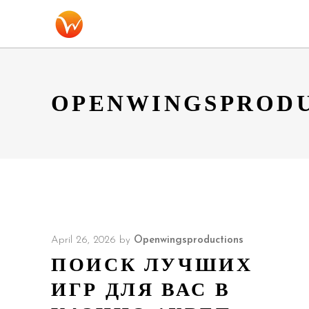
OPENWINGSPROD
April 26, 2026
by
Openwingsproductions
ПОИСК ЛУЧШИХ
ИГР ДЛЯ ВАС В