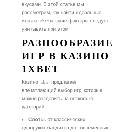
вкусами. В этой статье мы
рассмотрим, как найти идеальные
игры в 1xbet и какие факторы следует
учитывать при этом.
РАЗНООБРАЗИЕ
ИГР В КАЗИНО
1XBET
Казино 1xbet предлагает
впечатляющий выбор игр, которые
можно разделить на несколько
категорий:
Слоты:
от классических
одноруких бандитов до современных