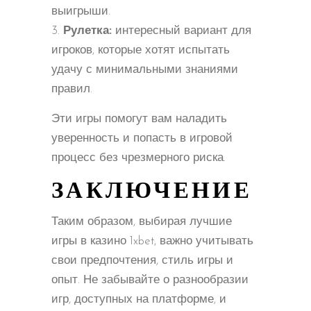
выигрыши.
Рулетка:
интересный вариант для
игроков, которые хотят испытать
удачу с минимальными знаниями
правил.
Эти игры помогут вам наладить
уверенность и попасть в игровой
процесс без чрезмерного риска.
ЗАКЛЮЧЕНИЕ
Таким образом, выбирая лучшие
игры в казино 1xbet, важно учитывать
свои предпочтения, стиль игры и
опыт. Не забывайте о разнообразии
игр, доступных на платформе, и