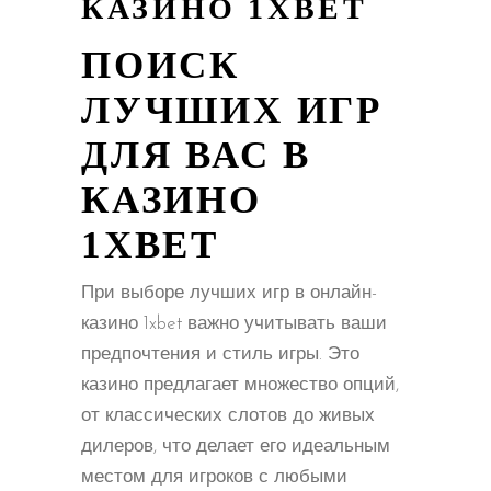
КАЗИНО 1XBET
ПОИСК
ЛУЧШИХ ИГР
ДЛЯ ВАС В
КАЗИНО
1XBET
При выборе лучших игр в онлайн-
казино 1xbet важно учитывать ваши
предпочтения и стиль игры. Это
казино предлагает множество опций,
от классических слотов до живых
дилеров, что делает его идеальным
местом для игроков с любыми