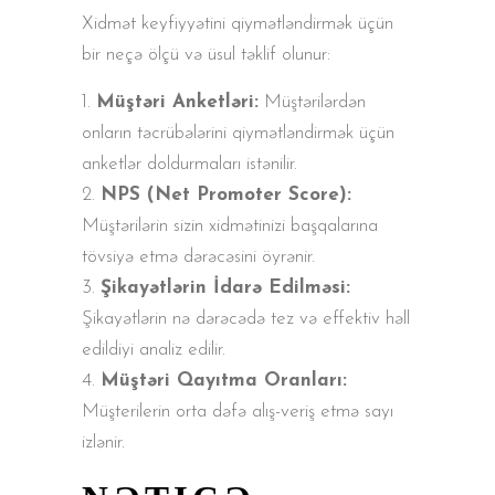
Xidmət keyfiyyətini qiymətləndirmək üçün
bir neçə ölçü və üsul təklif olunur:
Müştəri Anketləri:
Müştərilərdən
onların təcrübələrini qiymətləndirmək üçün
anketlər doldurmaları istənilir.
NPS (Net Promoter Score):
Müştərilərin sizin xidmətinizi başqalarına
tövsiyə etmə dərəcəsini öyrənir.
Şikayətlərin İdarə Edilməsi:
Şikayətlərin nə dərəcədə tez və effektiv həll
edildiyi analiz edilir.
Müştəri Qayıtma Oranları:
Müşterilerin orta dəfə alış-veriş etmə sayı
izlənir.