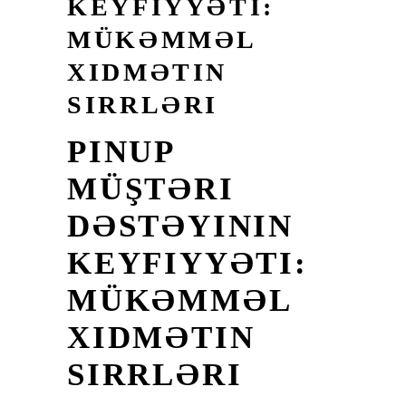
KEYFIYYƏTI:
MÜKƏMMƏL
XIDMƏTIN
SIRRLƏRI
PINUP
MÜŞTƏRI
DƏSTƏYININ
KEYFIYYƏTI:
MÜKƏMMƏL
XIDMƏTIN
SIRRLƏRI