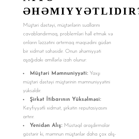
ƏHƏMIYYƏTLIDIR
Müştəri dəstəyi, müştərilərin suallarını
cavablandırmaq, problemləri həll etmək və
onların ləzzətini artırmaq məqsədini güdən
bir xidmət sahəsidir. Onun əhəmiyyəti
aşağıdakı amillərlə izah olunur:
Müştəri Məmnuniyyəti:
Yaxşı
müştəri dəstəyi müştərinin məmnuniyyətini
yüksəldir.
Şirkət İtibarının Yüksəlməsi:
Keyfiyyətli xidmət, şirkətin reputasiyasını
artırır.
Yenidən Alış:
Müstəqil araşdırmalar
göstərir ki, məmnun müştərilər daha çox alış-