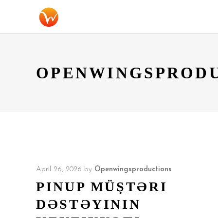
OPENWINGSPROD
April 26, 2026
by
Openwingsproductions
PINUP MÜŞTƏRI
DƏSTƏYININ