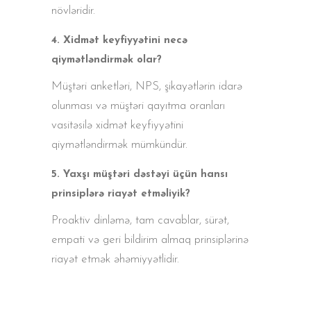
növləridir.
4. Xidmət keyfiyyətini necə
qiymətləndirmək olar?
Müştəri anketləri, NPS, şikayətlərin idarə
olunması və müştəri qayıtma oranları
vasitəsilə xidmət keyfiyyətini
qiymətləndirmək mümkündür.
5. Yaxşı müştəri dəstəyi üçün hansı
prinsiplərə riayət etməliyik?
Proaktiv dinləmə, tam cavablar, sürət,
empati və geri bildirim almaq prinsiplərinə
riayət etmək əhəmiyyətlidir.