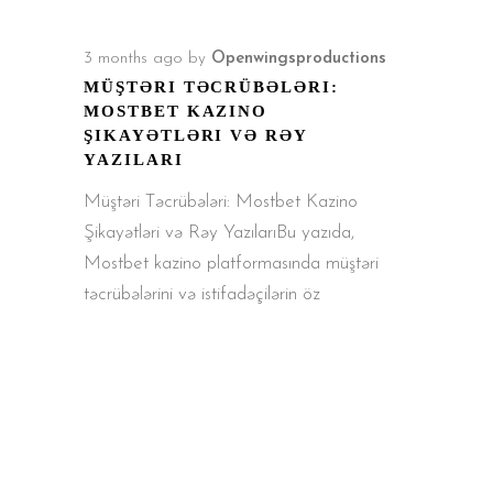
3 months ago
by
Openwingsproductions
MÜŞTƏRI TƏCRÜBƏLƏRI:
MOSTBET KAZINO
ŞIKAYƏTLƏRI VƏ RƏY
YAZILARI
Müştəri Təcrübələri: Mostbet Kazino
Şikayətləri və Rəy YazılarıBu yazıda,
Mostbet kazino platformasında müştəri
təcrübələrini və istifadəçilərin öz