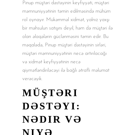
Pinup müştəri dəstəyinin keyfiyyəti, müştəri
məmnuniyyətinin təmin edilməsində mühüm
rol oynayır. Mükəmməl xidmət, yalnız yaxşı
bir məhsulun satışını deyil, həm də müştəri ilə
olan əlaqələrin güclənməsini təmin edir. Bu
məqalədə, Pinup müştəri dəstəyinin sirləri,
müştəri məmnuniyyətinin necə artırılacağı
və xidmət keyfiyyətinin necə
qiymətləndiriləcəyi ilə bağlı ətraflı məlumat
verəcəyik.
MÜŞTƏRI
DƏSTƏYI:
NƏDIR VƏ
NIYƏ