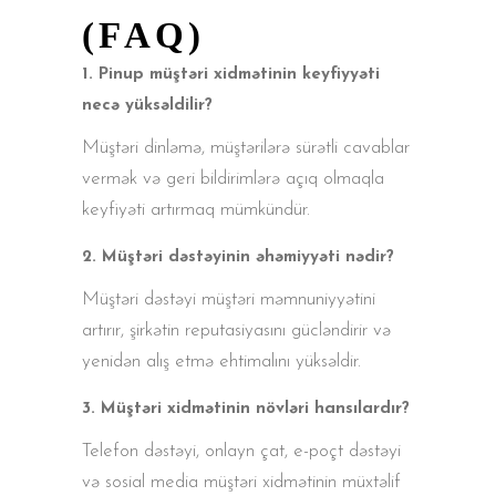
(FAQ)
1. Pinup müştəri xidmətinin keyfiyyəti
necə yüksəldilir?
Müştəri dinləmə, müştərilərə sürətli cavablar
vermək və geri bildirimlərə açıq olmaqla
keyfiyəti artırmaq mümkündür.
2. Müştəri dəstəyinin əhəmiyyəti nədir?
Müştəri dəstəyi müştəri məmnuniyyətini
artırır, şirkətin reputasiyasını gücləndirir və
yenidən alış etmə ehtimalını yüksəldir.
3. Müştəri xidmətinin növləri hansılardır?
Telefon dəstəyi, onlayn çat, e-poçt dəstəyi
və sosial media müştəri xidmətinin müxtəlif