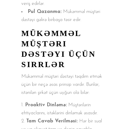
veriş edirlər.
Pul Qazanma:
Mükəmməl müştəri
dəstəyi gəlirə birbaşa təsir edir.
MÜKƏMMƏL
MÜŞTƏRI
DƏSTƏYI ÜÇÜN
SIRRLƏR
Mükəmməl müştəri dəstəyi təqdim etmək
üçün bir neçə əsas prinsip vardır. Bunlar,
istənilən şirkət üçün uyğun ola bilər:
Proaktiv Dinləmə:
Müştərilərin
ehtiyaclarını, istəklərini dinləmək əsasdır.
Tam Cavab Verilməsi:
Hər bir sual