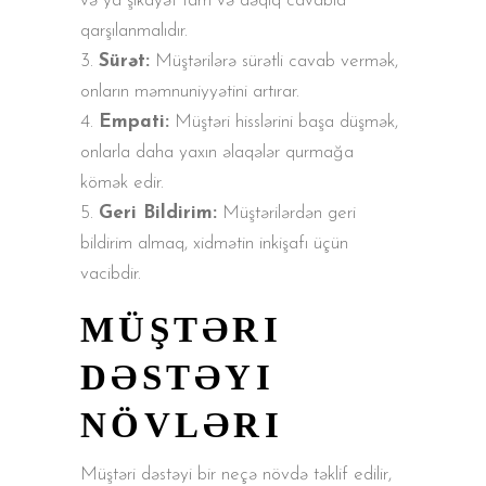
və ya şikayət tam və dəqiq cavabla
qarşılanmalıdır.
Sürət:
Müştərilərə sürətli cavab vermək,
onların məmnuniyyətini artırar.
Empati:
Müştəri hisslərini başa düşmək,
onlarla daha yaxın əlaqələr qurmağa
kömək edir.
Geri Bildirim:
Müştərilərdən geri
bildirim almaq, xidmətin inkişafı üçün
vacibdir.
MÜŞTƏRI
DƏSTƏYI
NÖVLƏRI
Müştəri dəstəyi bir neçə növdə təklif edilir,