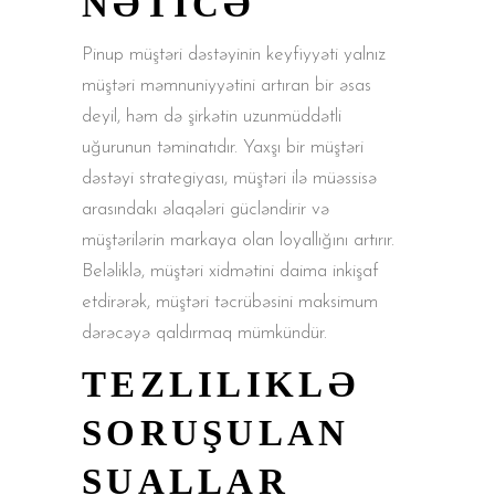
NƏTICƏ
Pinup müştəri dəstəyinin keyfiyyəti yalnız
müştəri məmnuniyyətini artıran bir əsas
deyil, həm də şirkətin uzunmüddətli
uğurunun təminatıdır. Yaxşı bir müştəri
dəstəyi strategiyası, müştəri ilə müəssisə
arasındakı əlaqələri gücləndirir və
müştərilərin markaya olan loyallığını artırır.
Beləliklə, müştəri xidmətini daima inkişaf
etdirərək, müştəri təcrübəsini maksimum
dərəcəyə qaldırmaq mümkündür.
TEZLILIKLƏ
SORUŞULAN
SUALLAR