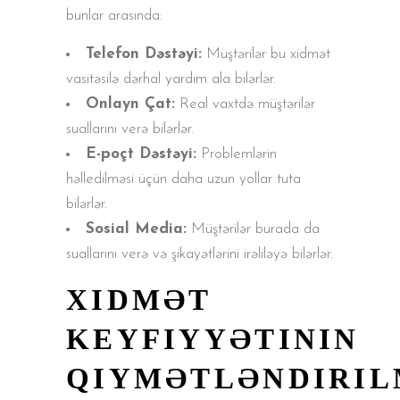
bunlar arasında:
Telefon Dəstəyi:
Müştərilər bu xidmət
vasitəsilə dərhal yardım ala bilərlər.
Onlayn Çat:
Real vaxtdə müştərilər
suallarını verə bilərlər.
E-poçt Dəstəyi:
Problemlərin
həlledilməsi üçün daha uzun yollar tuta
bilərlər.
Sosial Media:
Müştərilər burada da
suallarını verə və şikayətlərini irəliləyə bilərlər.
XIDMƏT
KEYFIYYƏTININ
QIYMƏTLƏNDIRIL