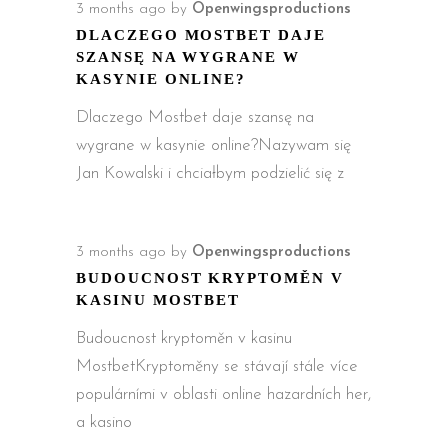
3 months ago
by
Openwingsproductions
DLACZEGO MOSTBET DAJE
SZANSĘ NA WYGRANE W
KASYNIE ONLINE?
Dlaczego Mostbet daje szansę na
wygrane w kasynie online?Nazywam się
Jan Kowalski i chciałbym podzielić się z
3 months ago
by
Openwingsproductions
BUDOUCNOST KRYPTOMĚN V
KASINU MOSTBET
Budoucnost kryptoměn v kasinu
MostbetKryptoměny se stávají stále více
populárními v oblasti online hazardních her,
a kasino