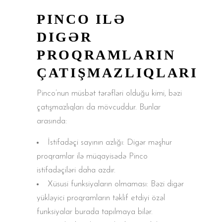
PINCO ILƏ
DIGƏR
PROQRAMLARIN
ÇATIŞMAZLIQLARI
Pinco’nun müsbət tərəfləri olduğu kimi, bəzi
çatışmazlıqları da mövcuddur. Bunlar
arasında:
İstifadəçi sayının azlığı: Digər məşhur
proqramlar ilə müqayisədə Pinco
istifadəçiləri daha azdır.
Xüsusi funksiyaların olmaması: Bəzi digər
yükləyici proqramların təklif etdiyi özəl
funksiyalar burada tapılmaya bilər.