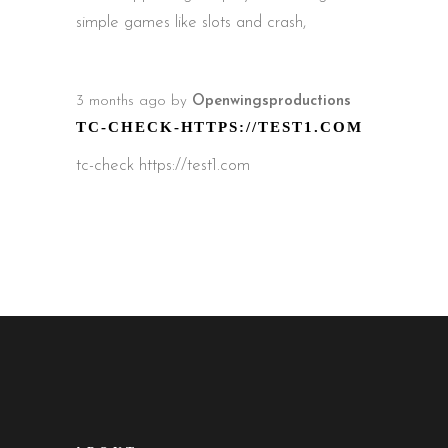
simple games like slots and crash,
3 months ago
by
Openwingsproductions
TC-CHECK-HTTPS://TEST1.COM
tc-check https://test1.com