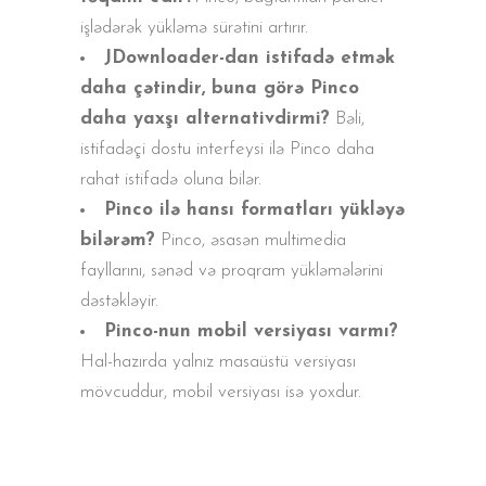
işlədərək yükləmə sürətini artırır.
JDownloader-dan istifadə etmək
daha çətindir, buna görə Pinco
daha yaxşı alternativdirmi?
Bəli,
istifadəçi dostu interfeysi ilə Pinco daha
rahat istifadə oluna bilər.
Pinco ilə hansı formatları yükləyə
bilərəm?
Pinco, əsasən multimedia
fayllarını, sənəd və proqram yükləmələrini
dəstəkləyir.
Pinco-nun mobil versiyası varmı?
Hal-hazırda yalnız masaüstü versiyası
mövcuddur, mobil versiyası isə yoxdur.