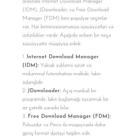
arasında Internet Download Manager
(IDM), JDownloader, və Free Download
Manager (FDM) kimi populyar seçimlər
var. Hər birininözünəməxsus xüsusiyyətləri və
üstünlükləri vardır. Aşağıda onların bir neçə
xüsusiyyətini müqayisə edirik:
Internet Download Manager
(IDM):
Yüksək yükləmə sürəti və
mükəmməl futerishatına malikdir, lakin
ödənişlidir.
JDownloader:
Açıq mənbəli bir
proqramdır, lakin başlamağı öyrənmək bir
az çətinlik yarada bilər.
Free Download Manager (FDM):
Pulsuzdur və Pinco ilə müqayisədə daha
geniş format dəstəyi təqdim edir.