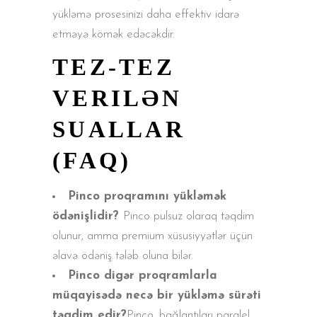
yükləmə prosesinizi daha effektiv idarə
etməyə kömək edəcəkdir.
TEZ-TEZ
VERILƏN
SUALLAR
(FAQ)
Pinco proqramını yükləmək
ödənişlidir?
Pinco pulsuz olaraq təqdim
olunur, amma premium xüsusiyyətlər üçün
əlavə ödəniş tələb oluna bilər.
Pinco digər proqramlarla
müqayisədə necə bir yükləmə sürəti
təqdim edir?
Pinco, bağlantıları paralel