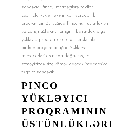
edəcəyik. Pinco, istifadəçilərə faylları
asanlıqla yükləməyə imkan yaradan bir
proqramdır. Bu yazıda Pinco’nun üstünlükləri
və çatışmazlıqları, həmçinin bazardaki digər
yükləyici proqramlarla olan fərqləri ilə
birlikdə araşdıralacağıq. Yükləmə
menecerləri arasında doğru seçim
etməyinizdə sizə kömək edəcək informasiya
təqdim edəcəyik.
PINCO
YÜKLƏYICI
PROQRAMININ
ÜSTÜNLÜKLƏRI