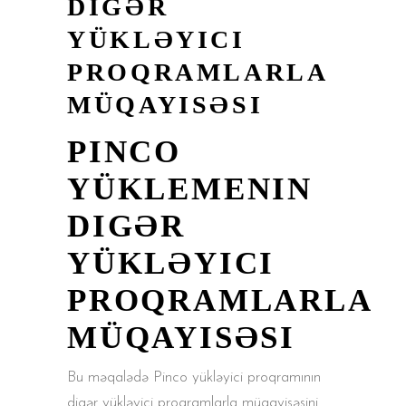
DIGƏR
YÜKLƏYICI
PROQRAMLARLA
MÜQAYISƏSI
PINCO
YÜKLEMENIN
DIGƏR
YÜKLƏYICI
PROQRAMLARLA
MÜQAYISƏSI
Bu məqalədə Pinco yükləyici proqramının
digər yükləyici proqramlarla müqayisəsini