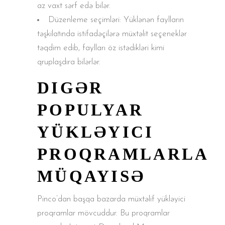
az vaxt sərf edə bilər.
Düzenleme seçimləri: Yüklənən faylların
təşkilatında istifadəçilərə müxtəlit seçeneklər
təqdim edib, faylları öz istədikləri kimi
qruplaşdıra bilərlər.
DIGƏR
POPULYAR
YÜKLƏYICI
PROQRAMLARLA
MÜQAYISƏ
Pinco’dan başqa bazarda müxtəlif yükləyici
proqramlar mövcuddur. Bu proqramlar