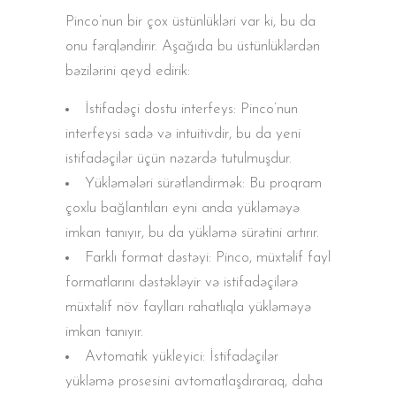
Pinco’nun bir çox üstünlükləri var ki, bu da
onu fərqləndirir. Aşağıda bu üstünlüklərdən
bəzilərini qeyd edirik:
İstifadəçi dostu interfeys: Pinco’nun
interfeysi sadə və intuitivdir, bu da yeni
istifadəçilər üçün nəzərdə tutulmuşdur.
Yükləmələri sürətləndirmək: Bu proqram
çoxlu bağlantıları eyni anda yükləməyə
imkan tanıyır, bu da yükləmə sürətini artırır.
Farklı format dəstəyi: Pinco, müxtəlif fayl
formatlarını dəstəkləyir və istifadəçilərə
müxtəlif növ faylları rahatlıqla yükləməyə
imkan tanıyır.
Avtomatik yükleyici: İstifadəçilər
yükləmə prosesini avtomatlaşdıraraq, daha