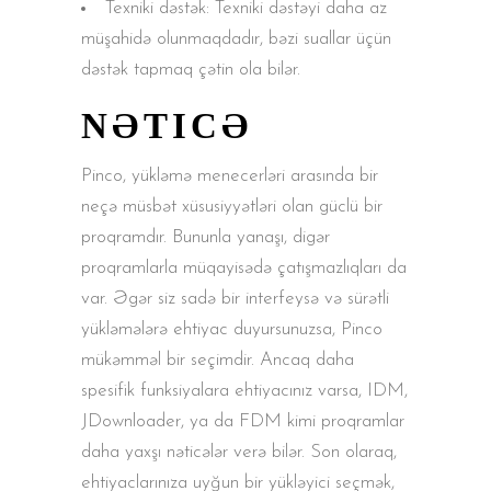
Texniki dəstək: Texniki dəstəyi daha az
müşahidə olunmaqdadır, bəzi suallar üçün
dəstək tapmaq çətin ola bilər.
NƏTICƏ
Pinco, yükləmə menecerləri arasında bir
neçə müsbət xüsusiyyətləri olan güclü bir
proqramdır. Bununla yanaşı, digər
proqramlarla müqayisədə çatışmazlıqları da
var. Əgər siz sadə bir interfeysə və sürətli
yükləmələrə ehtiyac duyursunuzsa, Pinco
mükəmməl bir seçimdir. Ancaq daha
spesifik funksiyalara ehtiyacınız varsa, IDM,
JDownloader, ya da FDM kimi proqramlar
daha yaxşı nəticələr verə bilər. Son olaraq,
ehtiyaclarınıza uyğun bir yükləyici seçmək,