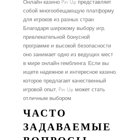
Онлайн казино Pin Up представляет
собой многообещающую платформу
для игроков из разных стран.
Благодаря широкому выбору игр,
привлекательной бонусной
программе и высокой безопасности
оно занимает одно из ведущих мест
в мире онлайн-гемблинга. Если вы
ищете надежное и интересное казино,
которое предлагает качественный
игровой опыт, Pin Up может стать
отличным выбором.
ЧАСТО
ЗАДАВАЕМЫЕ