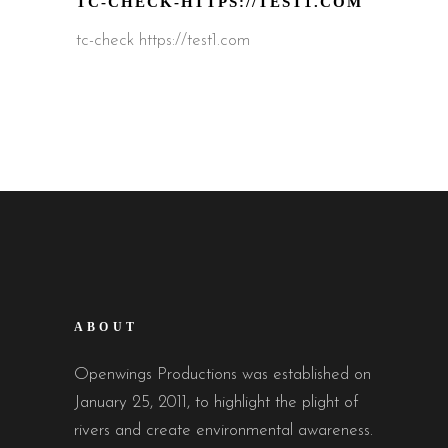
TC-CHECK-HTTPS://TEST1.COM
tc-check https://test1.com
ABOUT
Openwings Productions was established on
January 25, 2011, to highlight the plight of
rivers and create environmental awareness.