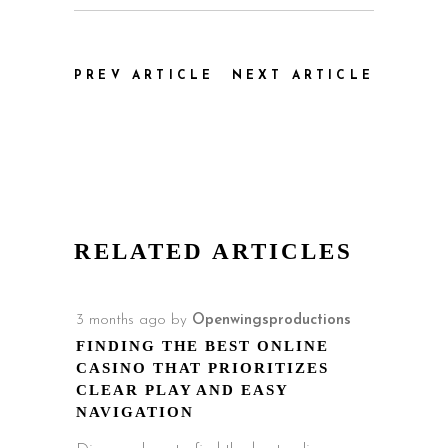
PREV ARTICLE
NEXT ARTICLE
RELATED ARTICLES
3 months ago
by
Openwingsproductions
FINDING THE BEST ONLINE
CASINO THAT PRIORITIZES
CLEAR PLAY AND EASY
NAVIGATION