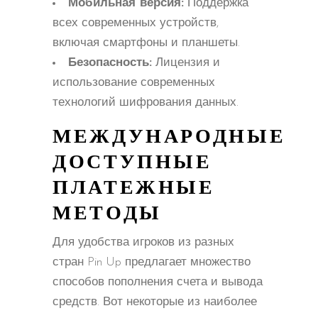
Мобильная версия:
Поддержка
всех современных устройств,
включая смартфоны и планшеты.
Безопасность:
Лицензия и
использование современных
технологий шифрования данных.
МЕЖДУНАРОДНЫЕ
ДОСТУПНЫЕ
ПЛАТЕЖНЫЕ
МЕТОДЫ
Для удобства игроков из разных
стран Pin Up предлагает множество
способов пополнения счета и вывода
средств. Вот некоторые из наиболее