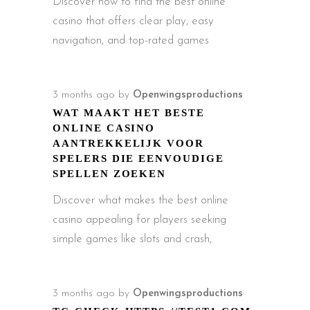
Discover how to find the best online
casino that offers clear play, easy
navigation, and top-rated games
3 months ago
by
Openwingsproductions
WAT MAAKT HET BESTE
ONLINE CASINO
AANTREKKELIJK VOOR
SPELERS DIE EENVOUDIGE
SPELLEN ZOEKEN
Discover what makes the best online
casino appealing for players seeking
simple games like slots and crash,
3 months ago
by
Openwingsproductions