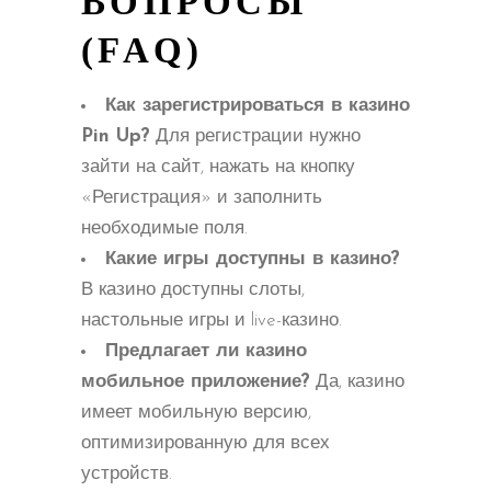
ВОПРОСЫ
(FAQ)
Как зарегистрироваться в казино
Pin Up?
Для регистрации нужно
зайти на сайт, нажать на кнопку
«Регистрация» и заполнить
необходимые поля.
Какие игры доступны в казино?
В казино доступны слоты,
настольные игры и live-казино.
Предлагает ли казино
мобильное приложение?
Да, казино
имеет мобильную версию,
оптимизированную для всех
устройств.