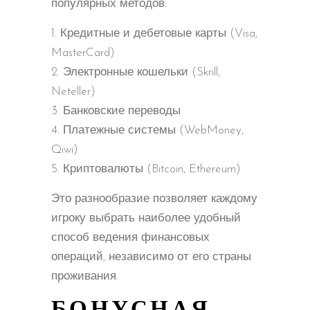
популярных методов:
Кредитные и дебетовые карты (Visa,
MasterCard)
Электронные кошельки (Skrill,
Neteller)
Банковские переводы
Платежные системы (WebMoney,
Qiwi)
Криптовалюты (Bitcoin, Ethereum)
Это разнообразие позволяет каждому
игроку выбрать наиболее удобный
способ ведения финансовых
операций, независимо от его страны
проживания.
БОНУСНАЯ