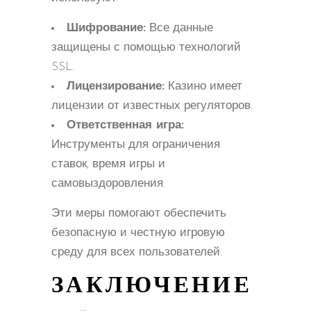
Шифрование:
Все данные
защищены с помощью технологий
SSL.
Лицензирование:
Казино имеет
лицензии от известных регуляторов.
Ответственная игра:
Инструменты для ограничения
ставок, время игры и
самовыздоровления.
Эти меры помогают обеспечить
безопасную и честную игровую
среду для всех пользователей.
ЗАКЛЮЧЕНИЕ