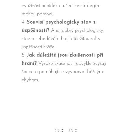
využívání nabídek a učení se strategiím
mohou pomoci.
Souvisí psychologický stav s
úspěšností?
Ano, dobrý psychologický
stav a sebedůvěra hrají důležitou roli v
úspěšnosti hráče.
Jak důležité jsou zkušenosti při
hraní?
Vysoké zkušenosti obvykle zvyšují
šance a pomáhají se vyvarovat běžným
chybám.
0
0