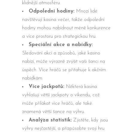
klidnější atmosféru.
Odpolední hodiny:
Mnozí lidé
navštěvují kasina večer, takže odpolední
hodiny mohou nabídnout méně konkurence
a více prostoru pro strategickou hru.
Speciální akce a nabídky:
Sledování akcí a způsobů, jaké kasino
nabízí, může výrazně zvýšit vaši šanci na
úspěch. Více hráčů se přitahuje k akčním
nabídkám.
Více jackpotů:
Některá kasina
vyhlašují větší jackpoty o víkendu, což
může přilákat více hráčů, ale také
znamená větší šance na výhru.
Analýza statistik:
Zjistěte, kdy jsou
výhry nejčastější, a přizpůsobte svojí hru