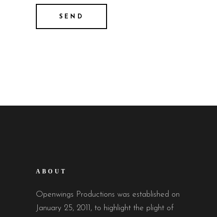
ABOUT
Openwings Productions was established on
January 25, 2011, to highlight the plight of