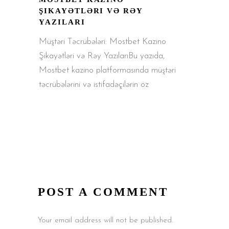
ŞIKAYƏTLƏRI VƏ RƏY
YAZILARI
Müştəri Təcrübələri: Mostbet Kazino
Şikayətləri və Rəy YazılarıBu yazıda,
Mostbet kazino platformasında müştəri
təcrübələrini və istifadəçilərin öz
POST A COMMENT
Your email address will not be published.