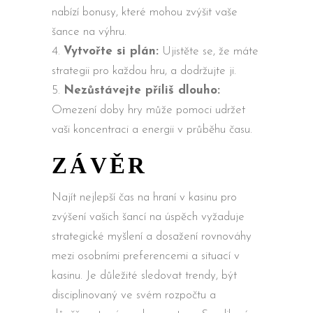
nabízí bonusy, které mohou zvýšit vaše
šance na výhru.
Vytvořte si plán:
Ujistěte se, že máte
strategii pro každou hru, a dodržujte ji.
Nezůstávejte příliš dlouho:
Omezení doby hry může pomoci udržet
vaši koncentraci a energii v průběhu času.
ZÁVĚR
Najít nejlepší čas na hraní v kasinu pro
zvýšení vašich šancí na úspěch vyžaduje
strategické myšlení a dosažení rovnováhy
mezi osobními preferencemi a situací v
kasinu. Je důležité sledovat trendy, být
disciplinovaný ve svém rozpočtu a