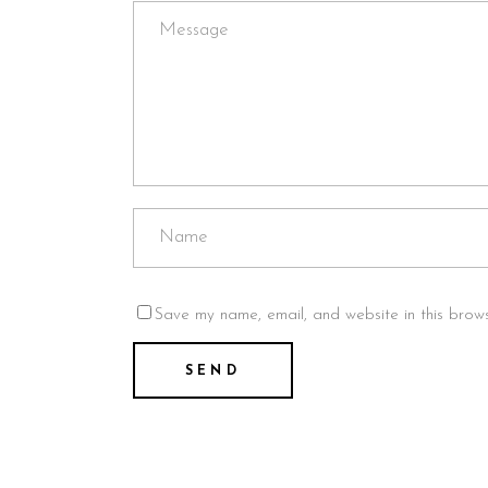
Save my name, email, and website in this brows