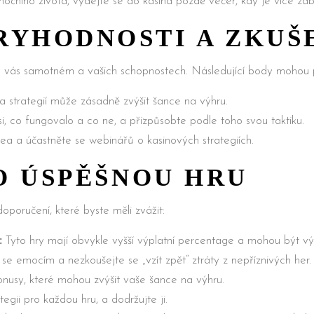
nočního života, vydejte se do kasina pozdě večer, kdy je více zá
YHODNOSTI A ZKUŠ
e vás samotném a vašich schopnostech. Následující body mohou 
a strategií může zásadně zvýšit šance na výhru.
 co fungovalo a co ne, a přizpůsobte podle toho svou taktiku.
dea a účastněte se webinářů o kasinových strategiích.
RO ÚSPĚŠNOU HRU
oporučení, které byste měli zvážit:
:
Tyto hry mají obvykle vyšší výplatní percentage a mohou být vý
 emocím a nezkoušejte se „vzít zpět“ ztráty z nepříznivých her.
nusy, které mohou zvýšit vaše šance na výhru.
egii pro každou hru, a dodržujte ji.