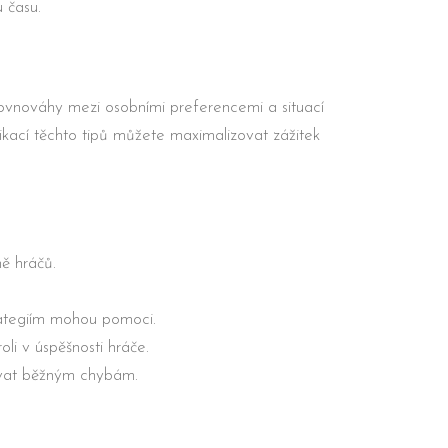
 času.
 rovnováhy mezi osobními preferencemi a situací
ikací těchto tipů můžete maximalizovat zážitek
ě hráčů.
trategiím mohou pomoci.
li v úspěšnosti hráče.
ovat běžným chybám.