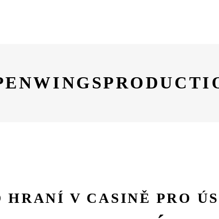
PENWINGSPRODUCTI
O HRANÍ V CASINĚ PRO Ú