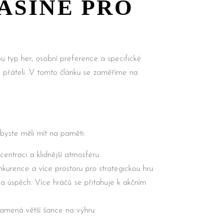
CASINĚ PRO
ou typ her, osobní preference a specifické
s přáteli. V tomto článku se zaměříme na
byste měli mít na paměti:
ntraci a klidnější atmosféru.
urence a více prostoru pro strategickou hru.
na úspěch. Více hráčů se přitahuje k akčním
namená větší šance na výhru.