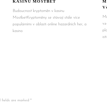
KASINU MOSTBET
M
V
Budoucnost kryptoměn v kasinu
Mü
MostbetKryptoměny se stávají stále více
və
populárními v oblasti online hazardních her, a
pl
kasino
ist
d fields are marked *