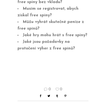
free spiny bez vkladu?
Musím se registrovat, abych
získal free spiny?
Můžu vyhrát skutečné peníze z
free spinů?
Jaké hry mohu hrát s free spiny?
Jaké jsou požadavky na
protočení výher z free spinů?
0
0