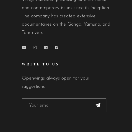
and contemporary issues since its inception.
The company has created extensive
documentaries on the Ganga, Yamuna, and
Tons rivers.
WRITE TO US
Openwings always open for your
suggestions