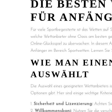
DIE BESTEN
FÜR ANFÄN
Für viele Sportbegeisterte ist das Wetten auf 
welche Wettanbieter ohne Oasis am besten geei
Online-Glücksspiel zu überwachen. In diesem Ar
Anfänger im Bereich Sportwetten. Lernen Sie Sc
WIE MAN EINE
AUSWÄHLT
Die Auswahl eines geeigneten Wettanbieters is
Optionen gibt. Hier sind einige wichtige Kriteri
Sicherheit und Lizenzierung:
Achten Sie
Willkommensboni:
Nutzen Sie die versch