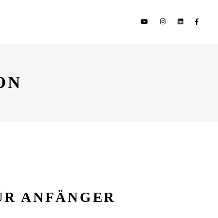
ON
FÜR ANFÄNGER