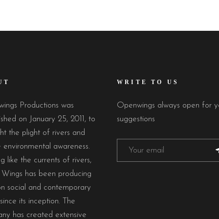
UT
WRITE TO US
ings Productions was
Openwings always open for y
ished on January 25, 2011, to
suggestions
ght the plight of rivers and
e environmental awareness.
g like the currents of rivers,
Wings has been producing
on social and contemporary
 since its inception. The
ny has created extensive