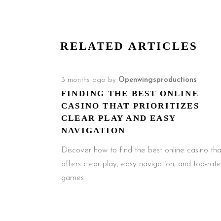
RELATED ARTICLES
3 months ago
by
Openwingsproductions
FINDING THE BEST ONLINE
CASINO THAT PRIORITIZES
CLEAR PLAY AND EASY
NAVIGATION
Discover how to find the best online casino tha
offers clear play, easy navigation, and top-rat
games