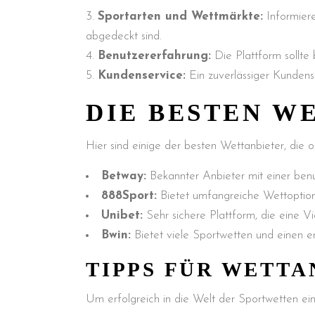
Sportarten und Wettmärkte:
Informiere
abgedeckt sind.
Benutzererfahrung:
Die Plattform sollte 
Kundenservice:
Ein zuverlässiger Kundense
DIE BESTEN W
Hier sind einige der besten Wettanbieter, die o
Betway:
Bekannter Anbieter mit einer benut
888Sport:
Bietet umfangreiche Wettoption
Unibet:
Sehr sichere Plattform, die eine V
Bwin:
Bietet viele Sportwetten und einen ers
TIPPS FÜR WETT
Um erfolgreich in die Welt der Sportwetten ei