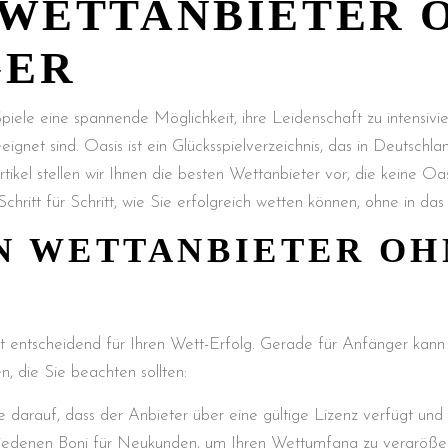
 WETTANBIETER 
GER
Spiele eine spannende Möglichkeit, ihre Leidenschaft zu intensivi
gnet sind. Oasis ist ein Glücksspielverzeichnis, das in Deutschl
tikel stellen wir Ihnen die besten Wettanbieter vor, die keine Oa
hritt für Schritt, wie Sie erfolgreich wetten können, ohne in das
N WETTANBIETER OH
t entscheidend für Ihren Wett-Erfolg. Gerade für Anfänger kann 
en, die Sie beachten sollten:
 darauf, dass der Anbieter über eine gültige Lizenz verfügt un
iedenen Boni für Neukunden, um Ihren Wettumfang zu vergrößer