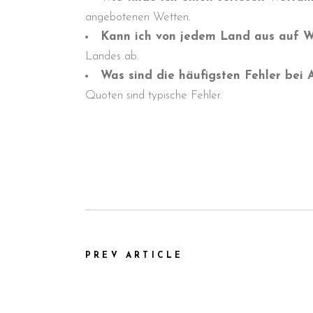
angebotenen Wetten.
Kann ich von jedem Land aus auf W
Landes ab.
Was sind die häufigsten Fehler bei
Quoten sind typische Fehler.
PREV ARTICLE